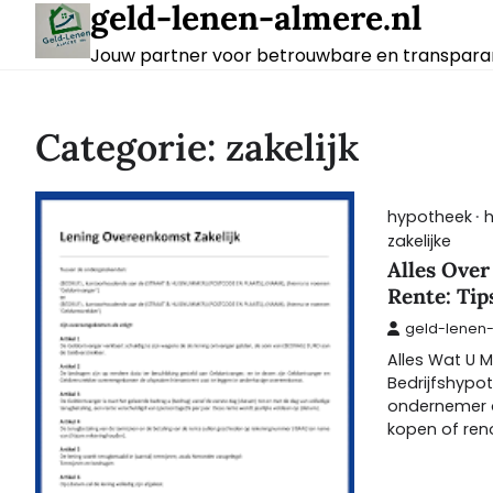
geld-lenen-almere.nl
Skip
to
Jouw partner voor betrouwbare en transparan
content
Categorie:
zakelijk
hypotheek
zakelijke
Alles Over
Rente: Tip
geld-lenen
Alles Wat U 
Bedrijfshypo
ondernemer d
kopen of reno