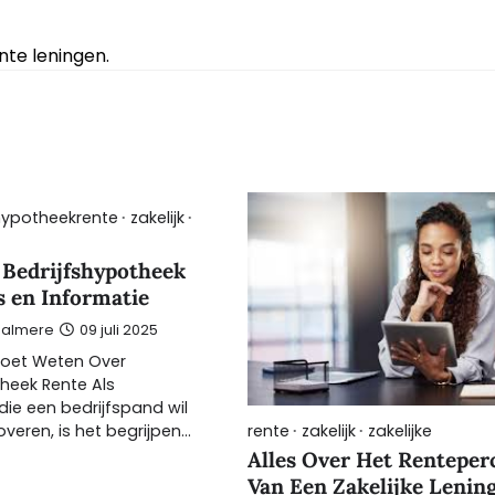
te leningen.
hypotheekrente
zakelijk
 Bedrijfshypotheek
s en Informatie
-almere
09 juli 2025
Moet Weten Over
theek Rente Als
ie een bedrijfspand wil
rente
zakelijk
zakelijke
veren, is het begrijpen…
Alles Over Het Renteper
Van Een Zakelijke Lenin