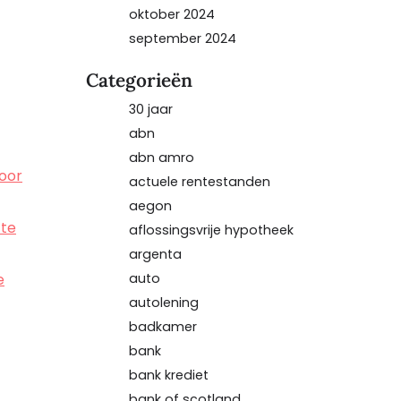
oktober 2024
september 2024
Categorieën
30 jaar
abn
abn amro
voor
actuele rentestanden
aegon
 te
aflossingsvrije hypotheek
argenta
auto
e
autolening
badkamer
bank
bank krediet
bank of scotland