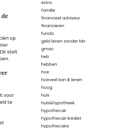
extra
familie
 de
financieel adviseur
financieren
funda
ciën op
geld lenen zonder bkr
eter
gmac
it stelt
heb
open.
hebben
ver
hoe
hoeveel kan ik lenen
hoog
dt voor
huis
eld te
huis&hypotheek
hypothecair
hypothecair krediet
et
hypothecaire