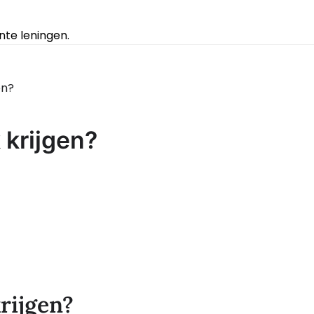
te leningen.
en?
 krijgen?
rijgen?