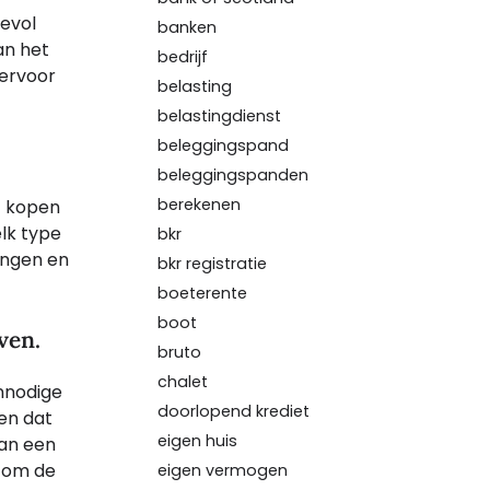
devol
banken
an het
bedrijf
 ervoor
belasting
belastingdienst
beleggingspand
beleggingspanden
berekenen
t kopen
elk type
bkr
ingen en
bkr registratie
boeterente
boot
ven.
bruto
chalet
nnodige
doorlopend krediet
gen dat
eigen huis
aan een
n om de
eigen vermogen