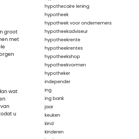
hypothecaire lening
hypotheek
hypotheek voor ondernemers
en groot
hypotheekadviseur
omen met
hypotheekrente
le
hypotheekrentes
zorgen
hypotheekshop
hypotheekvormen
hypotheker
independer
ing
 dan wat
ing bank
een
 van
jaar
zodat u
keuken
kind
kinderen