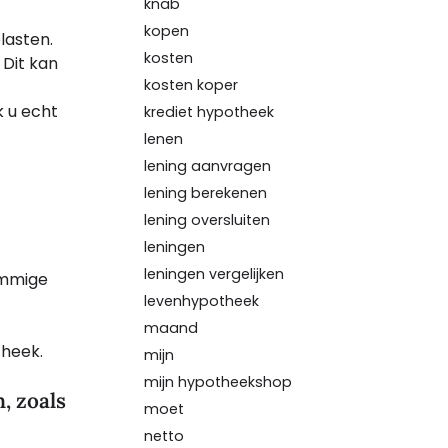
knab
kopen
lasten.
kosten
 Dit kan
kosten koper
k u echt
krediet hypotheek
lenen
lening aanvragen
lening berekenen
lening oversluiten
leningen
leningen vergelijken
ommige
levenhypotheek
maand
theek.
mijn
mijn hypotheekshop
, zoals
moet
netto