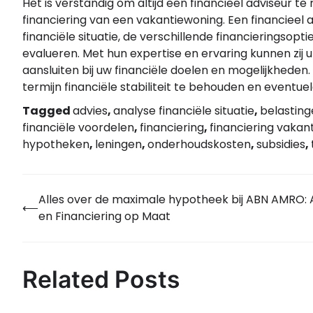
Het is verstandig om altijd een financieel adviseur t
financiering van een vakantiewoning. Een financieel ad
financiële situatie, de verschillende financieringsopt
evalueren. Met hun expertise en ervaring kunnen zij
aansluiten bij uw financiële doelen en mogelijkheden
termijn financiële stabiliteit te behouden en eventuele
Tagged
advies
,
analyse financiële situatie
,
belastin
financiële voordelen
,
financiering
,
financiering vakan
hypotheken
,
leningen
,
onderhoudskosten
,
subsidies
,
Alles over de maximale hypotheek bij ABN AMRO: 
Bericht
⟵
en Financiering op Maat
navigatie
Related Posts