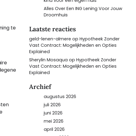
kind voor een eigen huis
Alles Over Een ING Lening Voor Jouw
Droomhuis
ning te
Laatste reacties
geld-lenen-almere
op
Hypotheek Zonder
Vast Contract: Mogelijkheden en Opties
Explained
Sherylin Mosaqua
op
Hypotheek Zonder
ire
Vast Contract: Mogelijkheden en Opties
 degene
Explained
Archief
augustus 2026
sten
juli 2026
e
juni 2026
mei 2026
april 2026