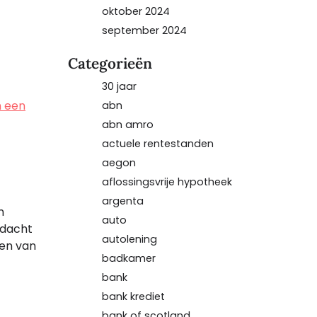
oktober 2024
september 2024
Categorieën
30 jaar
n een
abn
abn amro
actuele rentestanden
aegon
aflossingsvrije hypotheek
argenta
n
auto
rdacht
autolening
nen van
badkamer
bank
bank krediet
bank of scotland