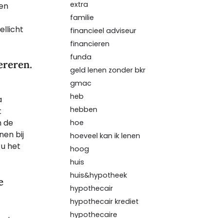
extra
een
familie
ellicht
financieel adviseur
financieren
funda
ereren.
geld lenen zonder bkr
gmac
heb
a
hebben
t
n de
hoe
nen bij
hoeveel kan ik lenen
 u het
hoog
huis
huis&hypotheek
e
hypothecair
hypothecair krediet
hypothecaire