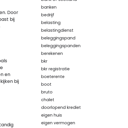
banken
en. Door
bedrijf
ast bij
belasting
n
belastingdienst
beleggingspand
beleggingspanden
berekenen
oals
bkr
le
bkr registratie
en en
boeterente
ijken bij
boot
bruto
chalet
doorlopend krediet
eigen huis
eigen vermogen
standig