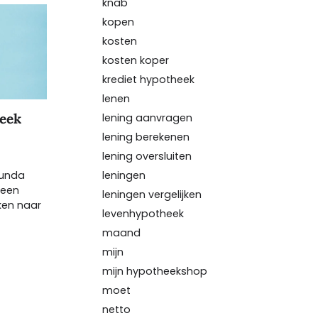
knab
kopen
kosten
kosten koper
krediet hypotheek
lenen
heek
lening aanvragen
lening berekenen
lening oversluiten
leningen
Funda
 een
leningen vergelijken
ken naar
levenhypotheek
maand
mijn
mijn hypotheekshop
moet
netto