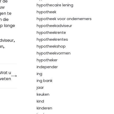
r de
hypothecaire lening
 uw
hypotheek
gen te
hypotheek voor ondernemers
n die
op lange
hypotheekadviseur
hypotheekrente
hypotheekrentes
adviseur
,
an
,
hypotheekshop
hypotheekvormen
hypotheker
independer
 Wat u
ing
⟶
weten
ing bank
jaar
keuken
kind
kinderen