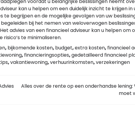
e raadplegen voordat u belangrijke beslissingen neemt ove
viseur kan u helpen om een duidelijk inzicht te krijgen in
ies te begrijpen en de mogelijke gevolgen van uw beslissin
 u begeleiden bij het nemen van weloverwogen beslissinge
. Het advies van een financieel adviseur kan u helpen om 
 risico’s te minimaliseren.
gen
,
bijkomende kosten
,
budget
,
extra kosten
,
financieel 
tiewoning
,
financieringsopties
,
gedetailleerd financieel pl
tips
,
vakantiewoning
,
verhuurinkomsten
,
verzekeringen
Advies
Alles over de rente op een onderhandse lening:
moet 