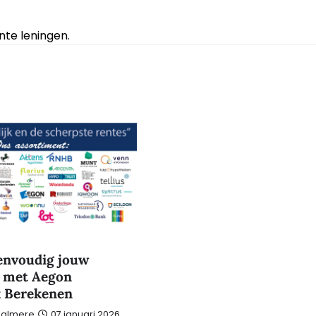
te leningen.
envoudig jouw
 met Aegon
 Berekenen
-almere
07 januari 2026