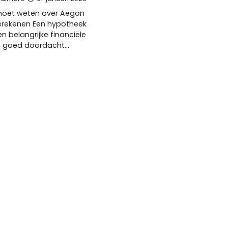
 moet weten over Aegon
erekenen Een hypotheek
en belangrijke financiële
ie goed doordacht…