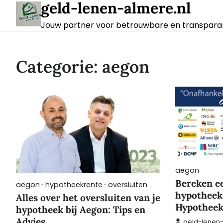
geld-lenen-almere.nl
Skip
to
Jouw partner voor betrouwbare en transparan
content
Categorie:
aegon
aegon
Bereken e
aegon
hypotheekrente
oversluiten
hypotheek
Alles over het oversluiten van je
Hypotheek
hypotheek bij Aegon: Tips en
Advies
geld-lenen