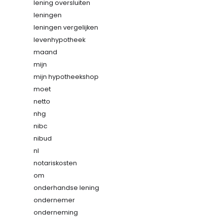
lening oversluiten
leningen
leningen vergelijken
levenhypotheek
maand
mijn
mijn hypotheekshop
moet
netto
nhg
nibc
nibud
nl
notariskosten
om
onderhandse lening
ondernemer
onderneming