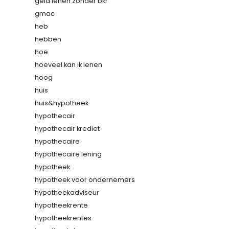
geld lenen zonder bkr
gmac
heb
hebben
hoe
hoeveel kan ik lenen
hoog
huis
huis&hypotheek
hypothecair
hypothecair krediet
hypothecaire
hypothecaire lening
hypotheek
hypotheek voor ondernemers
hypotheekadviseur
hypotheekrente
hypotheekrentes