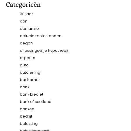
Categorieën
30 jaar
abn
abn amro
actuele rentestanden
aegon
aflossingsvrije hypotheek
argenta
auto
autolening
badkamer
bank
bank krediet
bank of scotland
banken
bedrijf
belasting
belastingdienst