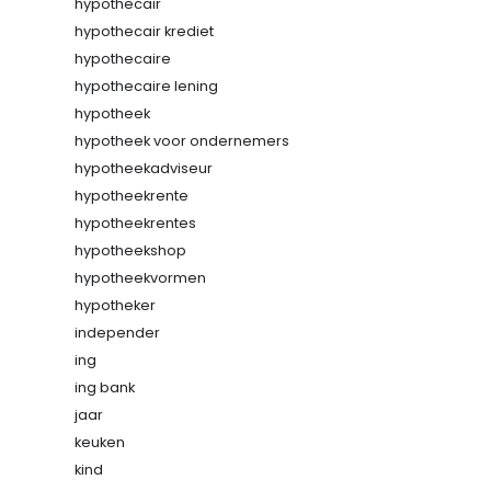
hypothecair
hypothecair krediet
hypothecaire
hypothecaire lening
hypotheek
hypotheek voor ondernemers
hypotheekadviseur
hypotheekrente
hypotheekrentes
hypotheekshop
hypotheekvormen
hypotheker
independer
ing
ing bank
jaar
keuken
kind