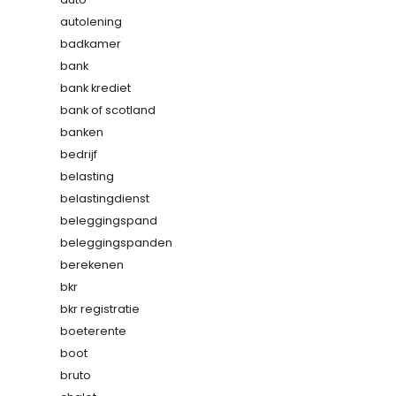
autolening
badkamer
bank
bank krediet
bank of scotland
banken
bedrijf
belasting
belastingdienst
beleggingspand
beleggingspanden
berekenen
bkr
bkr registratie
boeterente
boot
bruto