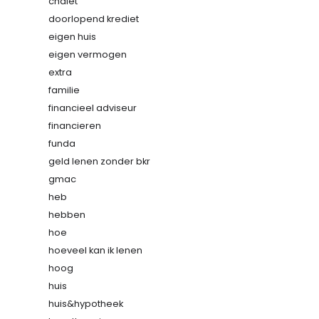
chalet
doorlopend krediet
eigen huis
eigen vermogen
extra
familie
financieel adviseur
financieren
funda
geld lenen zonder bkr
gmac
heb
hebben
hoe
hoeveel kan ik lenen
hoog
huis
huis&hypotheek