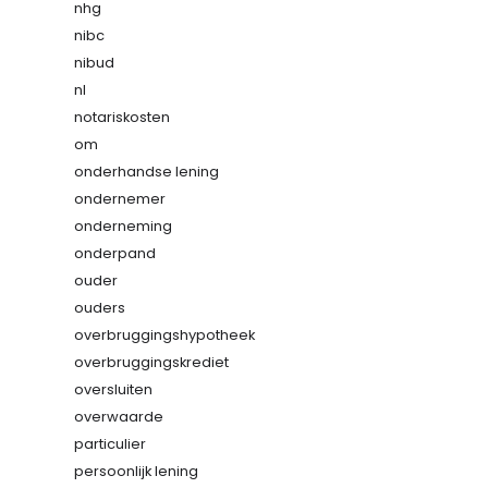
nhg
nibc
nibud
nl
notariskosten
om
onderhandse lening
ondernemer
onderneming
onderpand
ouder
ouders
overbruggingshypotheek
overbruggingskrediet
oversluiten
overwaarde
particulier
persoonlijk lening