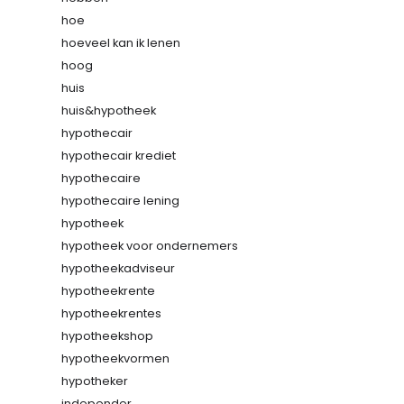
hoe
hoeveel kan ik lenen
hoog
huis
huis&hypotheek
hypothecair
hypothecair krediet
hypothecaire
hypothecaire lening
hypotheek
hypotheek voor ondernemers
hypotheekadviseur
hypotheekrente
hypotheekrentes
hypotheekshop
hypotheekvormen
hypotheker
independer