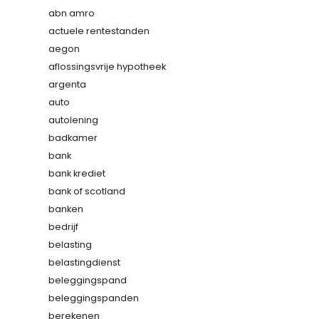
abn amro
actuele rentestanden
aegon
aflossingsvrije hypotheek
argenta
auto
autolening
badkamer
bank
bank krediet
bank of scotland
banken
bedrijf
belasting
belastingdienst
beleggingspand
beleggingspanden
berekenen