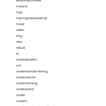
levenhypotheek
maand
mijn
mijn hypotheekshop
moet
netto
nhg
nibc
nibud
nl
notariskosten
om
onderhandse lening
ondernemer
onderneming
onderpand
ouder
ouders