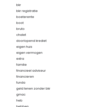
bkr
bkr registratie
boeterente
boot
bruto
chalet
doorlopend krediet
eigen huis
eigen vermogen
extra
familie
financieel adviseur
financieren
funda
geld lenen zonder bkr
gmac
heb
hebben