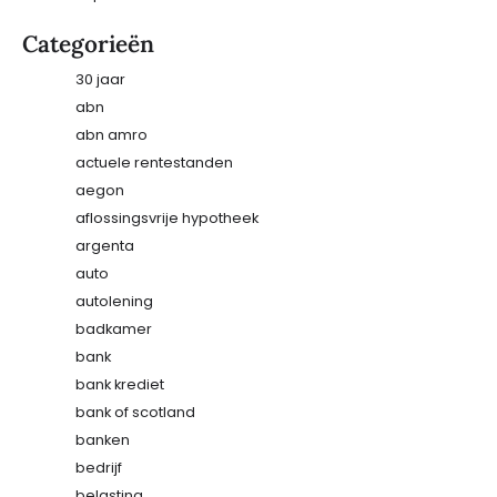
Categorieën
30 jaar
abn
abn amro
actuele rentestanden
aegon
aflossingsvrije hypotheek
argenta
auto
autolening
badkamer
bank
bank krediet
bank of scotland
banken
bedrijf
belasting