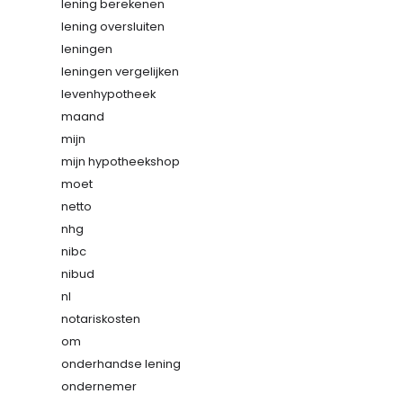
lening berekenen
lening oversluiten
leningen
leningen vergelijken
levenhypotheek
maand
mijn
mijn hypotheekshop
moet
netto
nhg
nibc
nibud
nl
notariskosten
om
onderhandse lening
ondernemer