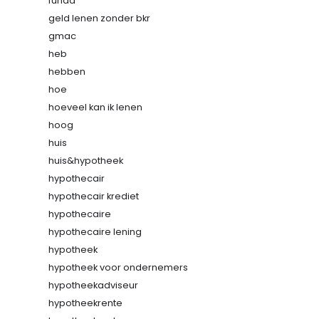
funda
geld lenen zonder bkr
gmac
heb
hebben
hoe
hoeveel kan ik lenen
hoog
huis
huis&hypotheek
hypothecair
hypothecair krediet
hypothecaire
hypothecaire lening
hypotheek
hypotheek voor ondernemers
hypotheekadviseur
hypotheekrente