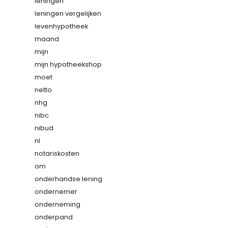
leningen
leningen vergelijken
levenhypotheek
maand
mijn
mijn hypotheekshop
moet
netto
nhg
nibc
nibud
nl
notariskosten
om
onderhandse lening
ondernemer
onderneming
onderpand