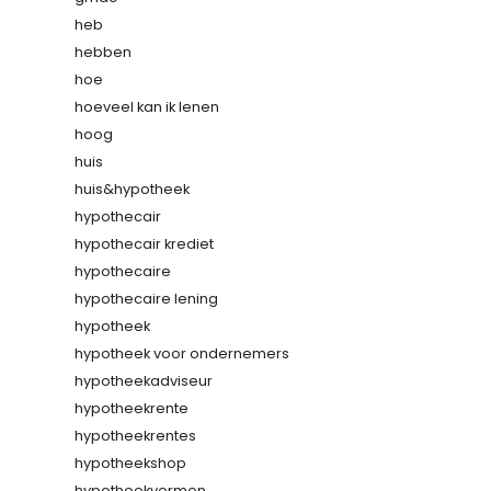
heb
hebben
hoe
hoeveel kan ik lenen
hoog
huis
huis&hypotheek
hypothecair
hypothecair krediet
hypothecaire
hypothecaire lening
hypotheek
hypotheek voor ondernemers
hypotheekadviseur
hypotheekrente
hypotheekrentes
hypotheekshop
hypotheekvormen