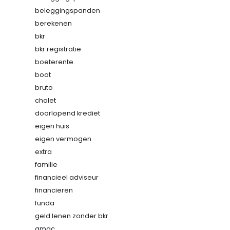
beleggingspanden
berekenen
bkr
bkr registratie
boeterente
boot
bruto
chalet
doorlopend krediet
eigen huis
eigen vermogen
extra
familie
financieel adviseur
financieren
funda
geld lenen zonder bkr
gmac