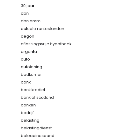
30 jaar
abn
abn amro
actuele rentestanden
aegon
aflossingsvrije hypotheek
argenta
auto
autolening
badkamer
bank
bank krediet
bank of scotland
banken
bedrijf
belasting
belastingdienst
beleggingspand