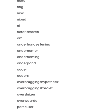
netto
nhg
nibc
nibud
nl
notariskosten
om
onderhandse lening
ondernemer
onderneming
onderpand
ouder
ouders
overbruggingshypotheek
overbruggingskrediet
oversluiten
overwaarde
particulier