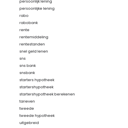
persoonlijk lening
persoonlijke lening
rabo
rabobank
rente
rentemiddeling
rentestanden
snel geld lenen
sns
sns bank
snsbank
starters hypotheek
startershypotheek
startershypotheek berekenen
tarieven
tweede
tweede hypotheek
uitgebreid