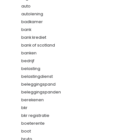
auto
autolening
badkamer
bank
bank krediet
bank of scotland
banken
bedrijf
belasting
belastingdienst
beleggingspand
beleggingspanden
berekenen
bkr
bkr registratie
boeterente
boot
bruto