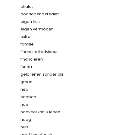
chalet
doorlopend krediet
eigen huis
eigen vermogen
extra
familie
financieel adviseur
financieren
funda
geld lenen zonder bkr
gmac
heb
hebben
hoe
hoeveel kan ik lenen
hoog
huis
huis&hypotheek