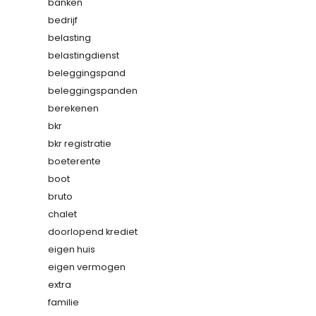
banken
bedrijf
belasting
belastingdienst
beleggingspand
beleggingspanden
berekenen
bkr
bkr registratie
boeterente
boot
bruto
chalet
doorlopend krediet
eigen huis
eigen vermogen
extra
familie