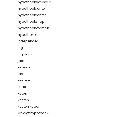
hypotheekadviseur
hypotheekrente
hypotheekrentes
hypotheekshop
hypotheekvormen
hypotheker
independer
ing
ing bank
jaar
keuken
kind
kinderen
knab
kopen
kosten
kosten koper
krediet hypotheek