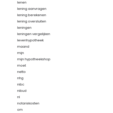
lenen
lening aanvragen
lening berekenen
lening oversluiten
leningen
leningen vergelijken
levenhypotheek
maand
mijn
mijn hypotheekshop
moet
netto
nhg
nibc
nibud
nl
notariskosten
om