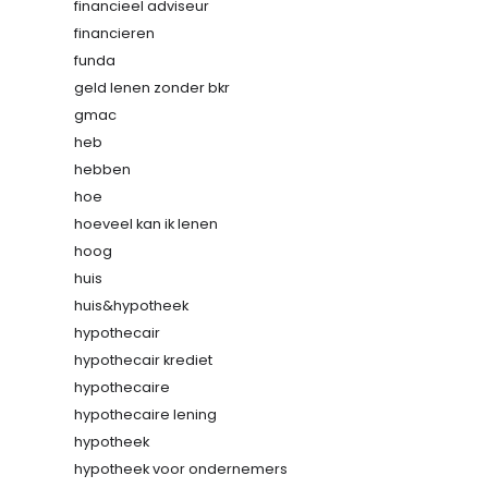
financieel adviseur
financieren
funda
geld lenen zonder bkr
gmac
heb
hebben
hoe
hoeveel kan ik lenen
hoog
huis
huis&hypotheek
hypothecair
hypothecair krediet
hypothecaire
hypothecaire lening
hypotheek
hypotheek voor ondernemers