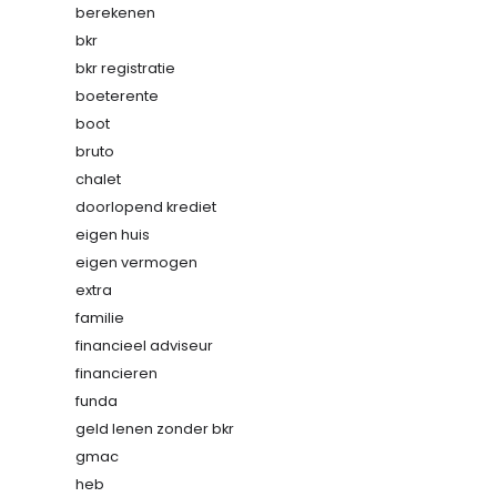
berekenen
bkr
bkr registratie
boeterente
boot
bruto
chalet
doorlopend krediet
eigen huis
eigen vermogen
extra
familie
financieel adviseur
financieren
funda
geld lenen zonder bkr
gmac
heb