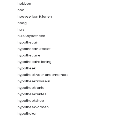
hebben
hoe
hoeveel kan ik lenen
hoog
huis
huis&hypotheek
hypothecair
hypothecair krediet
hypothecaire
hypothecaire lening
hypotheek
hypotheek voor ondernemers
hypotheekadviseur
hypotheekrente
hypotheekrentes
hypotheekshop
hypotheekvormen
hypotheker