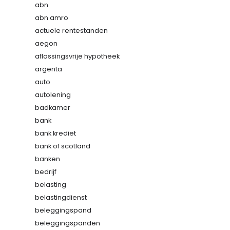
abn
abn amro
actuele rentestanden
aegon
aflossingsvrije hypotheek
argenta
auto
autolening
badkamer
bank
bank krediet
bank of scotland
banken
bedrijf
belasting
belastingdienst
beleggingspand
beleggingspanden