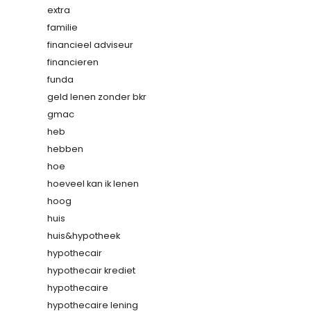
extra
familie
financieel adviseur
financieren
funda
geld lenen zonder bkr
gmac
heb
hebben
hoe
hoeveel kan ik lenen
hoog
huis
huis&hypotheek
hypothecair
hypothecair krediet
hypothecaire
hypothecaire lening