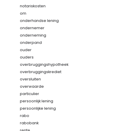
notariskosten
om
onderhandse lening
ondernemer
onderneming
onderpand
ouder
ouders
overbruggingshypotheek
overbruggingskrediet
oversluiten
overwaarde
particulier
persoonlijk lening
persoonlijke lening
rabo
rabobank
rente