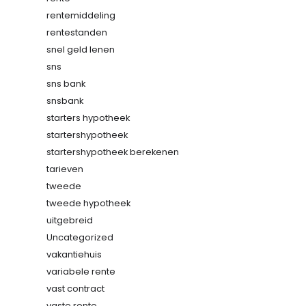
rentemiddeling
rentestanden
snel geld lenen
sns
sns bank
snsbank
starters hypotheek
startershypotheek
startershypotheek berekenen
tarieven
tweede
tweede hypotheek
uitgebreid
Uncategorized
vakantiehuis
variabele rente
vast contract
vaste rente