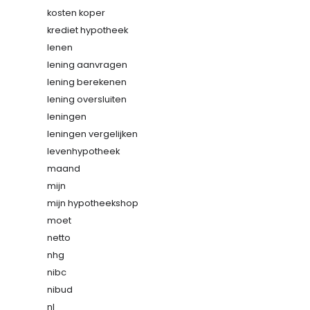
kosten koper
krediet hypotheek
lenen
lening aanvragen
lening berekenen
lening oversluiten
leningen
leningen vergelijken
levenhypotheek
maand
mijn
mijn hypotheekshop
moet
netto
nhg
nibc
nibud
nl