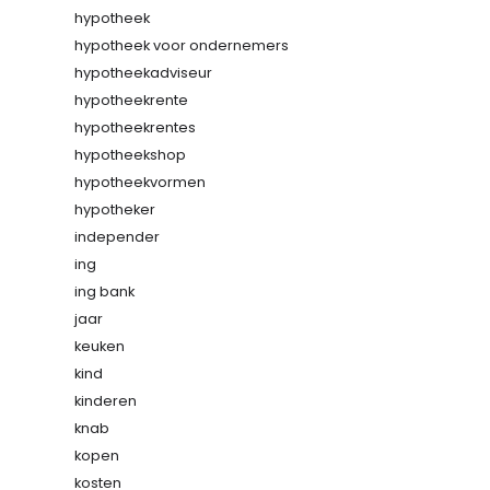
hypotheek
hypotheek voor ondernemers
hypotheekadviseur
hypotheekrente
hypotheekrentes
hypotheekshop
hypotheekvormen
hypotheker
independer
ing
ing bank
jaar
keuken
kind
kinderen
knab
kopen
kosten