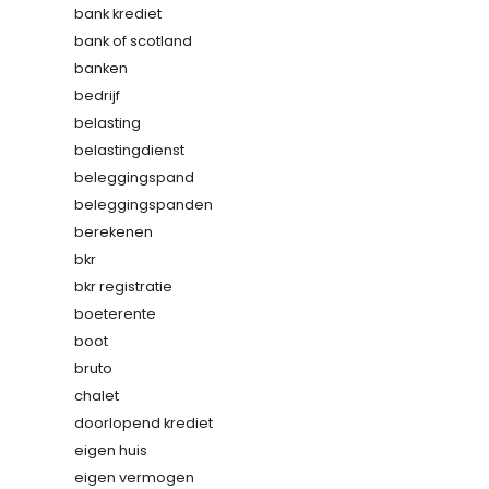
bank krediet
bank of scotland
banken
bedrijf
belasting
belastingdienst
beleggingspand
beleggingspanden
berekenen
bkr
bkr registratie
boeterente
boot
bruto
chalet
doorlopend krediet
eigen huis
eigen vermogen