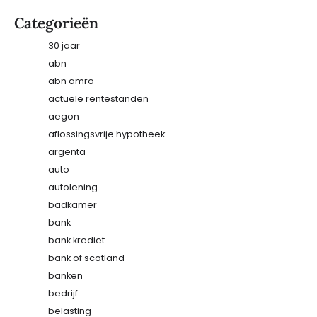
Categorieën
30 jaar
abn
abn amro
actuele rentestanden
aegon
aflossingsvrije hypotheek
argenta
auto
autolening
badkamer
bank
bank krediet
bank of scotland
banken
bedrijf
belasting