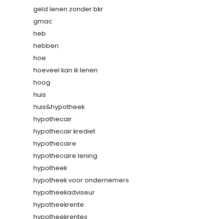
geld lenen zonder bkr
gmac
heb
hebben
hoe
hoeveel kan ik lenen
hoog
huis
huis&hypotheek
hypothecair
hypothecair krediet
hypothecaire
hypothecaire lening
hypotheek
hypotheek voor ondernemers
hypotheekadviseur
hypotheekrente
hypotheekrentes