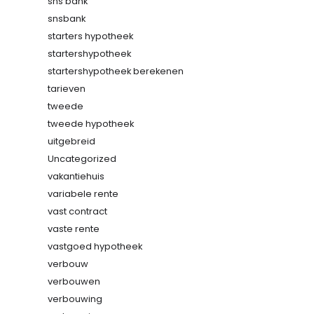
sns bank
snsbank
starters hypotheek
startershypotheek
startershypotheek berekenen
tarieven
tweede
tweede hypotheek
uitgebreid
Uncategorized
vakantiehuis
variabele rente
vast contract
vaste rente
vastgoed hypotheek
verbouw
verbouwen
verbouwing