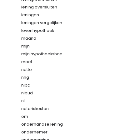
lening oversluiten
leningen
leningen vergelijken
levenhypotheek
maand
mijn
mijn hypotheekshop
moet
netto
nhg
nibc
nibud
nl
notariskosten
om
onderhandse lening
ondernemer
onderneming