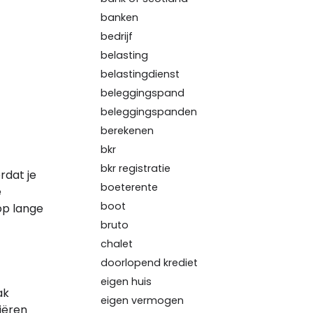
banken
bedrijf
belasting
belastingdienst
beleggingspand
beleggingspanden
berekenen
bkr
bkr registratie
rdat je
boeterente
e
boot
op lange
bruto
chalet
doorlopend krediet
eigen huis
ak
eigen vermogen
iëren