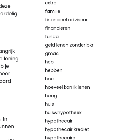
extra
 deze
familie
oordelig
financieel adviseur
financieren
funda
geld lenen zonder bkr
angrijk
gmac
e lening
heb
b je
hebben
 meer
hoe
paard
hoeveel kan ik lenen
hoog
huis
huis&hypotheek
 In
hypothecair
kunnen
hypothecair krediet
hypothecaire