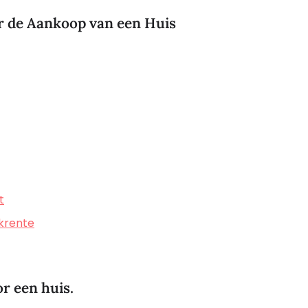
r de Aankoop van een Huis
t
krente
r een huis.