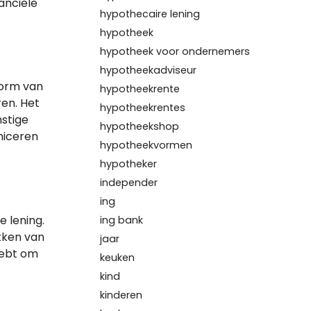
anciële
hypothecaire lening
hypotheek
hypotheek voor ondernemers
hypotheekadviseur
vorm van
hypotheekrente
en. Het
hypotheekrentes
stige
hypotheekshop
niceren
hypotheekvormen
hypotheker
independer
ing
e lening.
ing bank
kken van
jaar
 hebt om
keuken
kind
kinderen