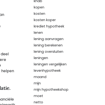
knab
kopen
kosten
van
kosten koper
n
krediet hypotheek
lenen
lening aanvragen
lening berekenen
lening oversluiten
 deel
leningen
dere
leningen vergelijken
e
levenhypotheek
e helpen
maand
mijn
atie.
mijn hypotheekshop
moet
nanciële
netto
elangrijk