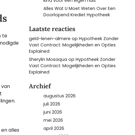
kind voor een eigen huis
Alles Wat U Moet Weten Over Een
Doorlopend Krediet Hypotheek
ds
Laatste reacties
 te
geld-lenen-almere
op
Hypotheek Zonder
enodigde
Vast Contract: Mogelijkheden en Opties
Explained
Sherylin Mosaqua
op
Hypotheek Zonder
Vast Contract: Mogelijkheden en Opties
Explained
Archief
 van
t
augustus 2026
lingen.
juli 2026
juni 2026
mei 2026
april 2026
 en alles