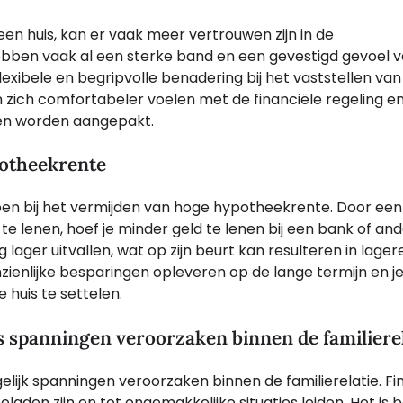
en huis, kan er vaak meer vertrouwen zijn in de
bben vaak al een sterke band en een gevestigd gevoel 
exibele en begripvolle benadering bij het vaststellen van
 zich comfortabeler voelen met de financiële regeling e
en worden aangepakt.
potheekrente
pen bij het vermijden van hoge hypotheekrente. Door een
e lenen, hoef je minder geld te lenen bij een bank of an
lager uitvallen, wat op zijn beurt kan resulteren in lager
zienlijke besparingen opleveren op de lange termijn en j
 huis te settelen.
s spanningen veroorzaken binnen de familierel
lijk spanningen veroorzaken binnen de familierelatie. Fi
aden zijn en tot ongemakkelijke situaties leiden. Het is b