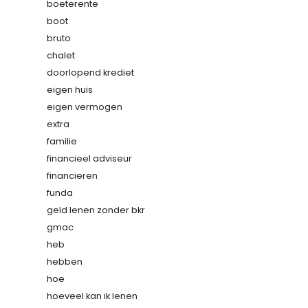
boeterente
boot
bruto
chalet
doorlopend krediet
eigen huis
eigen vermogen
extra
familie
financieel adviseur
financieren
funda
geld lenen zonder bkr
gmac
heb
hebben
hoe
hoeveel kan ik lenen