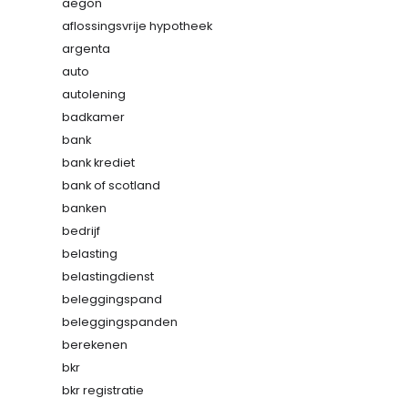
aegon
aflossingsvrije hypotheek
argenta
auto
autolening
badkamer
bank
bank krediet
bank of scotland
banken
bedrijf
belasting
belastingdienst
beleggingspand
beleggingspanden
berekenen
bkr
bkr registratie