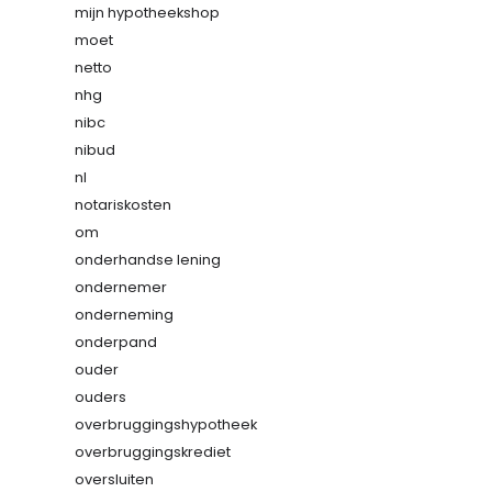
mijn hypotheekshop
moet
netto
nhg
nibc
nibud
nl
notariskosten
om
onderhandse lening
ondernemer
onderneming
onderpand
ouder
ouders
overbruggingshypotheek
overbruggingskrediet
oversluiten