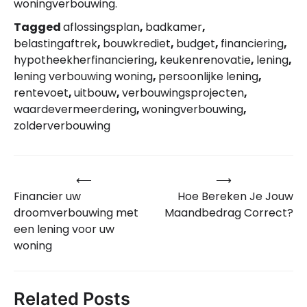
woningverbouwing.
Tagged
aflossingsplan
,
badkamer
,
belastingaftrek
,
bouwkrediet
,
budget
,
financiering
,
hypotheekherfinanciering
,
keukenrenovatie
,
lening
,
lening verbouwing woning
,
persoonlijke lening
,
rentevoet
,
uitbouw
,
verbouwingsprojecten
,
waardevermeerdering
,
woningverbouwing
,
zolderverbouwing
⟵
⟶
Bericht
Financier uw
Hoe Bereken Je Jouw
navigatie
droomverbouwing met
Maandbedrag Correct?
een lening voor uw
woning
Related Posts