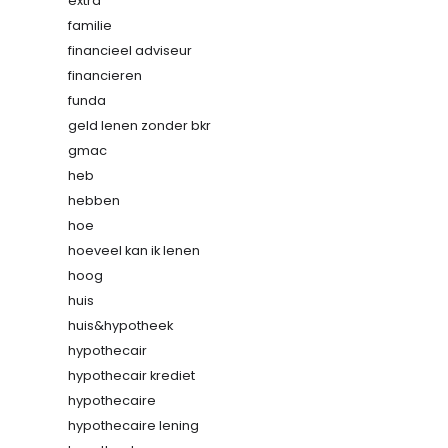
extra
familie
financieel adviseur
financieren
funda
geld lenen zonder bkr
gmac
heb
hebben
hoe
hoeveel kan ik lenen
hoog
huis
huis&hypotheek
hypothecair
hypothecair krediet
hypothecaire
hypothecaire lening