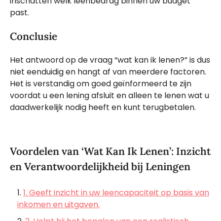
inschatten welk leenbedrag binnen uw budget
past.
Conclusie
Het antwoord op de vraag “wat kan ik lenen?” is dus
niet eenduidig en hangt af van meerdere factoren.
Het is verstandig om goed geïnformeerd te zijn
voordat u een lening afsluit en alleen te lenen wat u
daadwerkelijk nodig heeft en kunt terugbetalen.
Voordelen van ‘Wat Kan Ik Lenen’: Inzicht
en Verantwoordelijkheid bij Leningen
1. Geeft inzicht in uw leencapaciteit op basis van
inkomen en uitgaven.