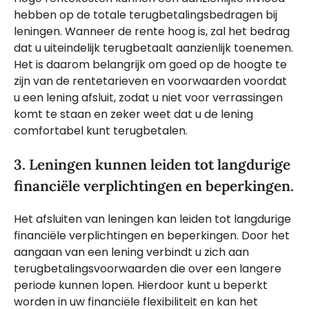
hebben op de totale terugbetalingsbedragen bij
leningen. Wanneer de rente hoog is, zal het bedrag
dat u uiteindelijk terugbetaalt aanzienlijk toenemen.
Het is daarom belangrijk om goed op de hoogte te
zijn van de rentetarieven en voorwaarden voordat
u een lening afsluit, zodat u niet voor verrassingen
komt te staan en zeker weet dat u de lening
comfortabel kunt terugbetalen.
3. Leningen kunnen leiden tot langdurige
financiële verplichtingen en beperkingen.
Het afsluiten van leningen kan leiden tot langdurige
financiële verplichtingen en beperkingen. Door het
aangaan van een lening verbindt u zich aan
terugbetalingsvoorwaarden die over een langere
periode kunnen lopen. Hierdoor kunt u beperkt
worden in uw financiële flexibiliteit en kan het