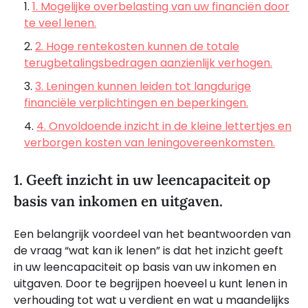
1. Mogelijke overbelasting van uw financiën door
te veel lenen.
2. Hoge rentekosten kunnen de totale
terugbetalingsbedragen aanzienlijk verhogen.
3. Leningen kunnen leiden tot langdurige
financiële verplichtingen en beperkingen.
4. Onvoldoende inzicht in de kleine lettertjes en
verborgen kosten van leningovereenkomsten.
1. Geeft inzicht in uw leencapaciteit op
basis van inkomen en uitgaven.
Een belangrijk voordeel van het beantwoorden van
de vraag “wat kan ik lenen” is dat het inzicht geeft
in uw leencapaciteit op basis van uw inkomen en
uitgaven. Door te begrijpen hoeveel u kunt lenen in
verhouding tot wat u verdient en wat u maandelijks