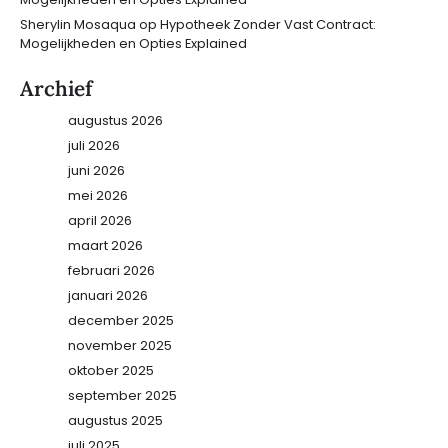
Sherylin Mosaqua
op
Hypotheek Zonder Vast Contract:
Mogelijkheden en Opties Explained
Archief
augustus 2026
juli 2026
juni 2026
mei 2026
april 2026
maart 2026
februari 2026
januari 2026
december 2025
november 2025
oktober 2025
september 2025
augustus 2025
juli 2025