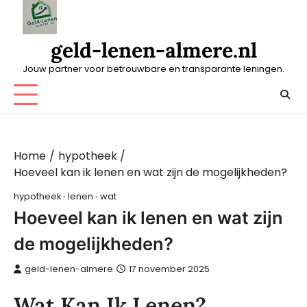
Skip
to
content
geld-lenen-almere.nl
Jouw partner voor betrouwbare en transparante leningen.
Home
hypotheek
Hoeveel kan ik lenen en wat zijn de mogelijkheden?
hypotheek
lenen
wat
Hoeveel kan ik lenen en wat zijn
de mogelijkheden?
geld-lenen-almere
17 november 2025
Wat Kan Ik Lenen?