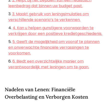
2. Helpt bij het bepalen van een realistisch
leenbedrag dat binnen uw budget past.
3. Maakt gebruik van leningsimulaties om
verschillende scenario’s te verkennen.
4. Kan u helpen gunstigere voorwaarden te
verkrijgen door een positieve kredietgeschiedenis.
5. Geeft de mogelijkheid om vooraf te plannen
en onverwachte financiële verrassingen te
voorkomen.
6. Biedt een overzichtelijke manier om
verantwoordelijk met leningen om te gaan.
Nadelen van Lenen: Financiële
Overbelasting en Verborgen Kosten