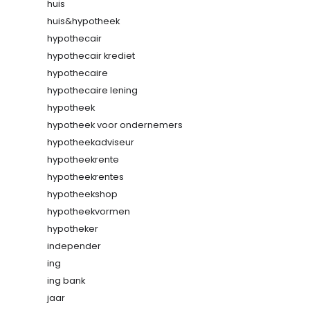
huis
huis&hypotheek
hypothecair
hypothecair krediet
hypothecaire
hypothecaire lening
hypotheek
hypotheek voor ondernemers
hypotheekadviseur
hypotheekrente
hypotheekrentes
hypotheekshop
hypotheekvormen
hypotheker
independer
ing
ing bank
jaar