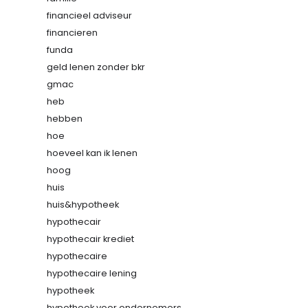
financieel adviseur
financieren
funda
geld lenen zonder bkr
gmac
heb
hebben
hoe
hoeveel kan ik lenen
hoog
huis
huis&hypotheek
hypothecair
hypothecair krediet
hypothecaire
hypothecaire lening
hypotheek
hypotheek voor ondernemers