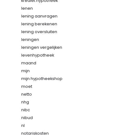
krediet hypotheek
lenen
lening aanvragen
lening berekenen
lening oversluiten
leningen
leningen vergelijken
levenhypotheek
maand
mijn
mijn hypotheekshop
moet
netto
nhg
nibc
nibud
nl
notariskosten