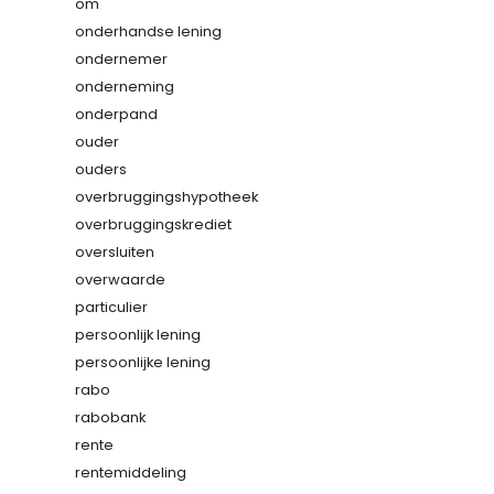
om
onderhandse lening
ondernemer
onderneming
onderpand
ouder
ouders
overbruggingshypotheek
overbruggingskrediet
oversluiten
overwaarde
particulier
persoonlijk lening
persoonlijke lening
rabo
rabobank
rente
rentemiddeling