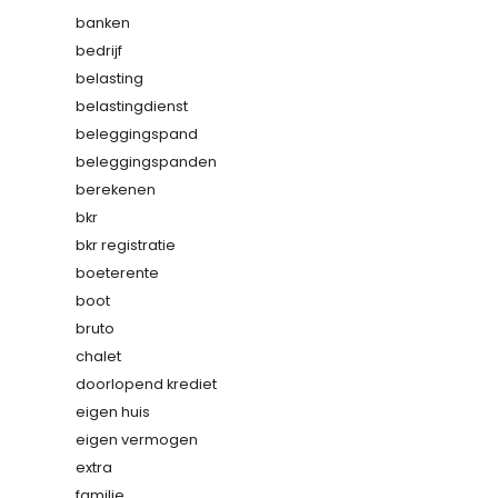
banken
bedrijf
belasting
belastingdienst
beleggingspand
beleggingspanden
berekenen
bkr
bkr registratie
boeterente
boot
bruto
chalet
doorlopend krediet
eigen huis
eigen vermogen
extra
familie