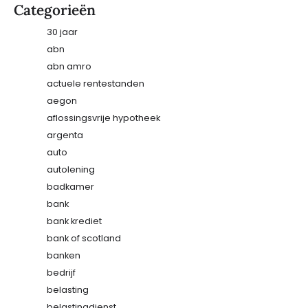
Categorieën
30 jaar
abn
abn amro
actuele rentestanden
aegon
aflossingsvrije hypotheek
argenta
auto
autolening
badkamer
bank
bank krediet
bank of scotland
banken
bedrijf
belasting
belastingdienst