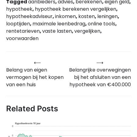
Tagged
aanbieders
,
advies
,
berekenen
,
eigen geld
,
hypotheek
,
hypotheek berekenen vergelijken
,
hypotheekadviseur
,
inkomen
,
kosten
,
leningen
,
looptijden
,
maximale leenbedrag
,
online tools
,
rentetarieven
,
vaste lasten
,
vergelijken
,
voorwaarden
⟵
⟶
Bericht
Belang van eigen
Belangrijke overwegingen
navigatie
vermogen bij het kopen
bij het afsluiten van een
van een huis
hypotheek van €400.000
Related Posts