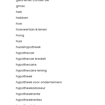
geld lenen zonder bkr
gmac
heb
hebben
hoe
hoeveel kan ik lenen
hoog
huis
huis&hypotheek
hypothecair
hypothecair krediet
hypothecaire
hypothecaire lening
hypotheek
hypotheek voor ondernemers
hypotheekadviseur
hypotheekrente
hypotheekrentes