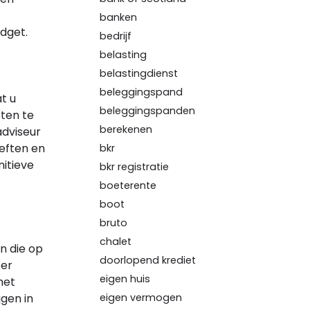
banken
dget.
bedrijf
belasting
belastingdienst
beleggingspand
t u
beleggingspanden
eten te
berekenen
dviseur
oeften en
bkr
nitieve
bkr registratie
boeterente
boot
bruto
chalet
n die op
doorlopend krediet
ter
eigen huis
het
gen in
eigen vermogen