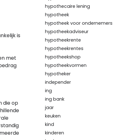
hypothecaire lening
hypotheek
hypotheek voor ondernemers
hypotheekadviseur
kelijk is
hypotheekrente
hypotheekrentes
hypotheekshop
men met
 bedrag
hypotheekvormen
hypotheker
independer
ing
ing bank
n die op
jaar
hillende
keuken
rale
kind
rstandig
ormeerde
kinderen