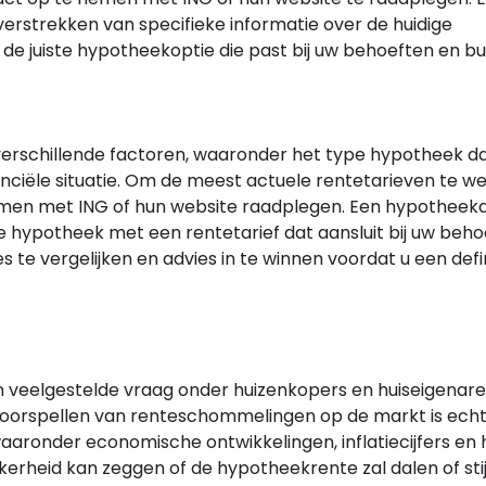
verstrekken van specifieke informatie over de huidige
de juiste hypotheekoptie die past bij uw behoeften en bu
 verschillende factoren, waaronder het type hypotheek da
inanciële situatie. Om de meest actuele rentetarieven te w
men met ING of hun website raadplegen. Een hypotheeka
e hypotheek met een rentetarief dat aansluit bij uw beh
es te vergelijken en advies in te winnen voordat u een defi
n veelgestelde vraag onder huizenkopers en huiseigenare
t voorspellen van renteschommelingen op de markt is ech
aaronder economische ontwikkelingen, inflatiecijfers en 
rheid kan zeggen of de hypotheekrente zal dalen of stij