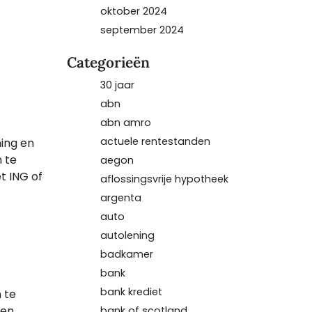
oktober 2024
september 2024
Categorieën
30 jaar
abn
abn amro
actuele rentestanden
ning en
n te
aegon
t ING of
aflossingsvrije hypotheek
argenta
auto
autolening
badkamer
bank
bank krediet
 te
Een
bank of scotland