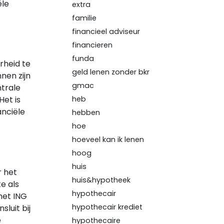
ële
extra
familie
financieel adviseur
financieren
funda
rheid te
geld lenen zonder bkr
nen zijn
gmac
ntrale
heb
Het is
anciële
hebben
hoe
hoeveel kan ik lenen
hoog
huis
r het
huis&hypotheek
te als
hypothecair
met ING
hypothecair krediet
luit bij
e
hypothecaire