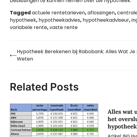
beslissingen te kunnen nemen over uw hypotheek.
Tagged
actuele rentetarieven
,
aflossingen
,
central
hypotheek
,
hypotheekadvies
,
hypotheekadviseur
,
in
variabele rente
,
vaste rente
Hypotheek Berekenen bij Rabobank: Alles Wat Je
Bericht
⟵
Weten
navigatie
Related Posts
Alles wat 
het oversl
hypotheek
Artikel: ING 