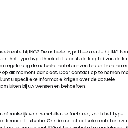
heekrente bij ING? De actuele hypotheekrente bij ING kan
der het type hypotheek dat u kiest, de looptijd van de le
g om regelmatig de actuele rentetarieven te controleren e
ING op dit moment aanbiedt. Door contact op te nemen me
nt u specifieke informatie krijgen over de actuele
ansluiten bij uw wensen en behoeften.
n afhankelijk van verschillende factoren, zoals het type
jke financiële situatie. Om de meest actuele rentetarieven
act op te nemen met ING of hun website te raadplegen. 