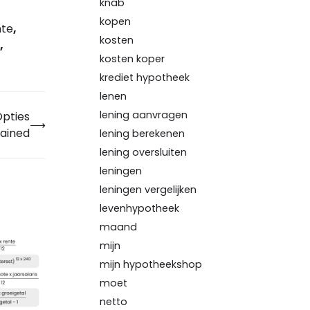
knab
kopen
nte
,
kosten
,
kosten koper
krediet hypotheek
lenen
lening aanvragen
Opties
⟶
lained
lening berekenen
lening oversluiten
leningen
leningen vergelijken
levenhypotheek
maand
mijn
mijn hypotheekshop
moet
netto