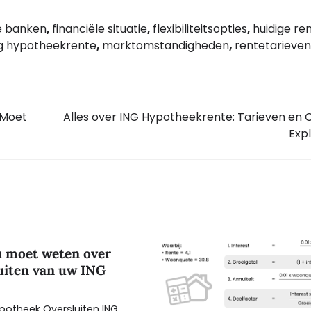
e banken
,
financiële situatie
,
flexibiliteitsopties
,
huidige re
g hypotheekrente
,
marktomstandigheden
,
rentetarieven
 Moet
Alles over ING Hypotheekrente: Tarieven en 
Exp
u moet weten over
uiten van uw ING
Hypotheek Oversluiten ING