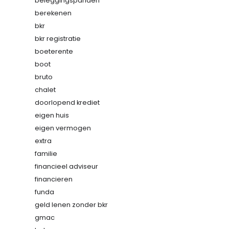
beleggingspanden
berekenen
bkr
bkr registratie
boeterente
boot
bruto
chalet
doorlopend krediet
eigen huis
eigen vermogen
extra
familie
financieel adviseur
financieren
funda
geld lenen zonder bkr
gmac