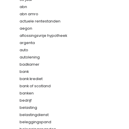
abn
abn amro
actuele rentestanden
aegon
aflossingsvrije hypotheek
argenta
auto
autolening
badkamer
bank
bank krediet
bank of scotland
banken
bedrijf
belasting
belastingdienst
beleggingspand