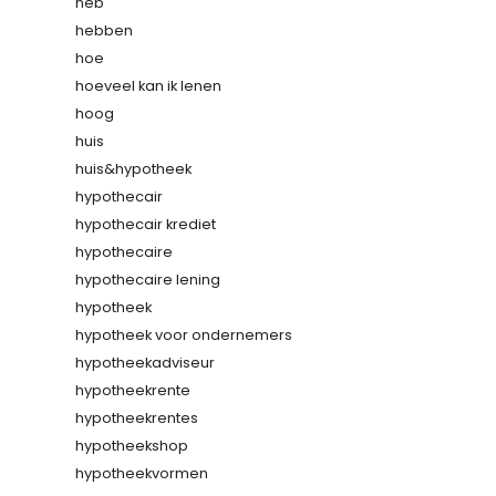
heb
hebben
hoe
hoeveel kan ik lenen
hoog
huis
huis&hypotheek
hypothecair
hypothecair krediet
hypothecaire
hypothecaire lening
hypotheek
hypotheek voor ondernemers
hypotheekadviseur
hypotheekrente
hypotheekrentes
hypotheekshop
hypotheekvormen