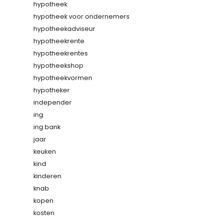
hypotheek
hypotheek voor ondernemers
hypotheekadviseur
hypotheekrente
hypotheekrentes
hypotheekshop
hypotheekvormen
hypotheker
independer
ing
ing bank
jaar
keuken
kind
kinderen
knab
kopen
kosten