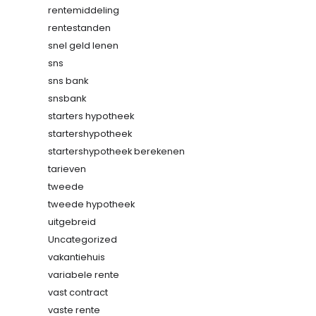
rentemiddeling
rentestanden
snel geld lenen
sns
sns bank
snsbank
starters hypotheek
startershypotheek
startershypotheek berekenen
tarieven
tweede
tweede hypotheek
uitgebreid
Uncategorized
vakantiehuis
variabele rente
vast contract
vaste rente