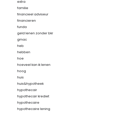
extra
familie
financieel adviseur
financieren
funda
geld lenen zonder bkr
gmac
heb
hebben
hoe
hoeveel kan ik lenen
hoog
huis
huis&hypotheek
hypothecair
hypothecair krediet
hypothecaire
hypothecaire lening