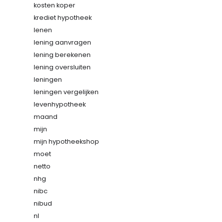
kosten koper
krediet hypotheek
lenen
lening aanvragen
lening berekenen
lening oversluiten
leningen
leningen vergelijken
levenhypotheek
maand
mijn
mijn hypotheekshop
moet
netto
nhg
nibc
nibud
nl