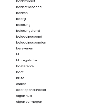
bank krediet
bank of scotland
banken
bedrijf
belasting
belastingdienst
beleggingspand
beleggingspanden
berekenen
bkr
bkr registratie
boeterente
boot
bruto
chalet
doorlopend krediet
eigen huis
eigen vermogen