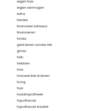
eigen huis
eigen vermogen
extra
familie
financieel adviseur
financieren
funda
geld lenen zonder bkr
gmac
heb
hebben
hoe
hoeveel kan ik lenen
hoog
huis
huis&hypotheek
hypothecair
hypothecair krediet