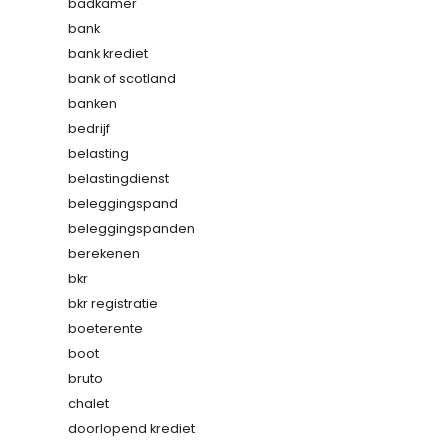
badkamer
bank
bank krediet
bank of scotland
banken
bedrijf
belasting
belastingdienst
beleggingspand
beleggingspanden
berekenen
bkr
bkr registratie
boeterente
boot
bruto
chalet
doorlopend krediet