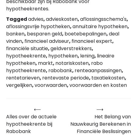
beschikbaar zijn bij Rabobank voor
hypotheekrentes.
Tagged
advies
,
advieskosten
,
aflossingsschema's
,
aflossingsvrije hypotheken
,
annuïtaire hypotheken
,
banken
,
besparen geld
,
boetebepalingen
,
deal
vinden
,
financieel adviseur
,
financieel expert
,
financiële situatie
,
geldverstrekkers
,
hypotheekrente
,
hypotheken
,
lening
,
lineaire
hypotheken
,
markt
,
notariskosten
,
rabo
hypotheekrente
,
rabobank
,
renteaanpassingen
,
rentetarieven
,
rentevaste periode
,
taxatiekosten
,
vergelijken
,
voorwaarden
,
voorwaarden en kosten
⟵
⟶
Bericht
Alles over de actuele
Het Belang van
navigatie
hypotheekrente bij
Nauwkeurig Berekenen in
Rabobank
Financiële Beslissingen