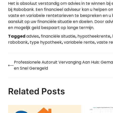
Het is absoluut verstandig om advies in te winnen bi
bij Rabobank. Een financieel adviseur kan u helpen o
vaste en variabele rentetarieven te bespreken en u 
aansluit op uw financiële situatie en doelen. Door adv
en mogelijk geld bespaart op lange termijn.
Tagged
advies
,
financiële situatie
,
hypotheekrente
,
rabobank
,
type hypotheek
,
variabele rente
,
vaste r
Professionele Autoruit Vervanging Aan Huis: Gemak
Bericht
⟵
en Snel Geregeld
navigatie
Related Posts