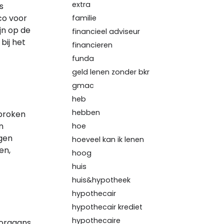
extra
s
co voor
familie
jn op de
financieel adviseur
bij het
financieren
funda
geld lenen zonder bkr
gmac
heb
hebben
sproken
n
hoe
gen
hoeveel kan ik lenen
en,
hoog
huis
huis&hypotheek
hypothecair
hypothecair krediet
hypothecaire
oorgaans