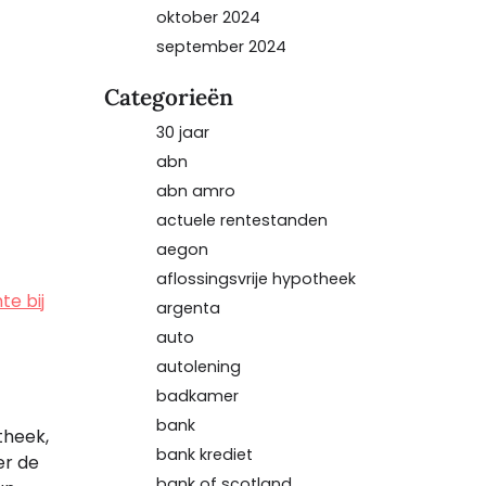
oktober 2024
september 2024
Categorieën
30 jaar
abn
abn amro
actuele rentestanden
aegon
aflossingsvrije hypotheek
te bij
argenta
auto
autolening
badkamer
bank
theek,
bank krediet
er de
bank of scotland