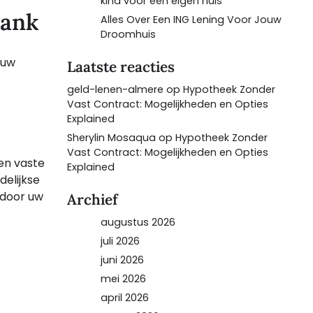
kind voor een eigen huis
bank
Alles Over Een ING Lening Voor Jouw
Droomhuis
 uw
Laatste reacties
geld-lenen-almere
op
Hypotheek Zonder
Vast Contract: Mogelijkheden en Opties
Explained
Sherylin Mosaqua
op
Hypotheek Zonder
Vast Contract: Mogelijkheden en Opties
en vaste
Explained
delijkse
rdoor uw
Archief
augustus 2026
juli 2026
juni 2026
mei 2026
april 2026