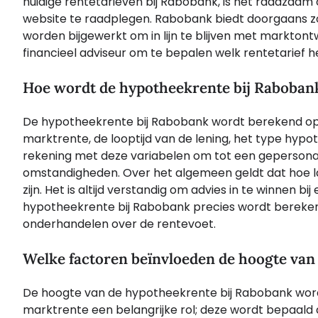
huidige rentetarieven bij Rabobank, is het raadzaa
website te raadplegen. Rabobank biedt doorgaans zow
worden bijgewerkt om in lijn te blijven met marktontw
financieel adviseur om te bepalen welk rentetarief h
Hoe wordt de hypotheekrente bij Raboban
De hypotheekrente bij Rabobank wordt berekend op 
marktrente, de looptijd van de lening, het type hypo
rekening met deze variabelen om tot een gepersonali
omstandigheden. Over het algemeen geldt dat hoe lage
zijn. Het is altijd verstandig om advies in te winnen bi
hypotheekrente bij Rabobank precies wordt berekend
onderhandelen over de rentevoet.
Welke factoren beïnvloeden de hoogte van
De hoogte van de hypotheekrente bij Rabobank wordt
marktrente een belangrijke rol; deze wordt bepaal