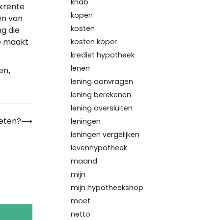
knab
ekrente
kopen
en van
kosten
g die
ze maakt
kosten koper
krediet hypotheek
lenen
en
,
lening aanvragen
lening berekenen
lening oversluiten
eten?
⟶
leningen
leningen vergelijken
levenhypotheek
maand
mijn
mijn hypotheekshop
moet
netto