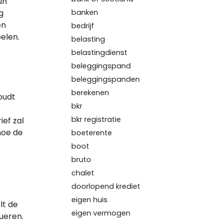
un
banken
g
en
bedrijf
elen.
belasting
belastingdienst
beleggingspand
beleggingspanden
berekenen
oudt
bkr
bkr registratie
ief zal
 hoe de
boeterente
boot
bruto
chalet
doorlopend krediet
eigen huis
lt de
eigen vermogen
ueren.