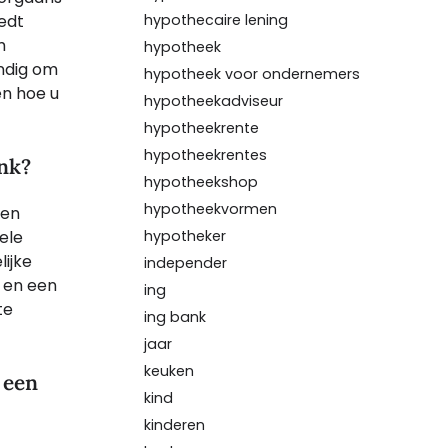
edt
hypothecaire lening
m
hypotheek
andig om
hypotheek voor ondernemers
en hoe u
hypotheekadviseur
hypotheekrente
hypotheekrentes
ank?
hypotheekshop
hypotheekvormen
nen
hypotheker
ele
lijke
independer
 en een
ing
te
ing bank
jaar
keuken
 een
kind
kinderen