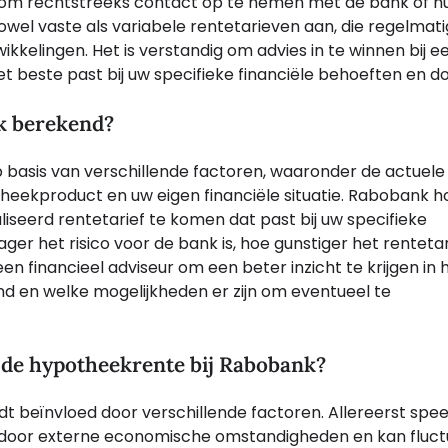
m om rechtstreeks contact op te nemen met de bank of h
el vaste als variabele rentetarieven aan, die regelmati
ikkelingen. Het is verstandig om advies in te winnen bij e
et beste past bij uw specifieke financiële behoeften en do
k berekend?
basis van verschillende factoren, waaronder de actuele
theekproduct en uw eigen financiële situatie. Rabobank h
seerd rentetarief te komen dat past bij uw specifieke
r het risico voor de bank is, hoe gunstiger het rentetar
j een financieel adviseur om een beter inzicht te krijgen in
 en welke mogelijkheden er zijn om eventueel te
 de hypotheekrente bij Rabobank?
 beïnvloed door verschillende factoren. Allereerst spee
d door externe economische omstandigheden en kan fluct