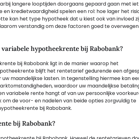
waarbij langere looptijden doorgaans gepaard gaan met iet
e en kredietwaardigheid spelen een rol: hoe lager het risi
lotte kan het type hypotheek dat u kiest ook van invloed zi
daarom verstandig om deze factoren goed te overwegen 
n variabele hypotheekrente bij Rabobank?
krente bij Rabobank ligt in de manier waarop het
ypotheekrente blijft het rentetarief gedurende een afge
 uw maandelijkse lasten. In tegenstelling hiermee kan ee
marktomstandigheden, waardoor uw maandelijkse betalin
 en variabele rente hangt af van uw persoonlijke voorkeur
rijk om de voor- en nadelen van beide opties zorgvuldig te
hypotheekrente bij Rabobank.
ente bij Rabobank?
hypotheekrente bij Rabobank. Hoewel de rentetarieven d