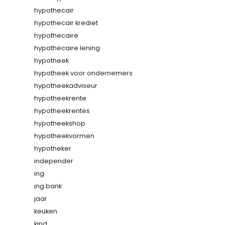
hypothecair
hypothecair krediet
hypothecaire
hypothecaire lening
hypotheek
hypotheek voor ondernemers
hypotheekadviseur
hypotheekrente
hypotheekrentes
hypotheekshop
hypotheekvormen
hypotheker
independer
ing
ing bank
jaar
keuken
kind