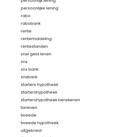
persoonlijk lening
persoonlijke lening
rabo
rabobank
rente
rentemiddeling
rentestanden
snel geld lenen
sns
sns bank
snsbank
starters hypotheek
startershypotheek
startershypotheek berekenen
tarieven
tweede
tweede hypotheek
uitgebreid