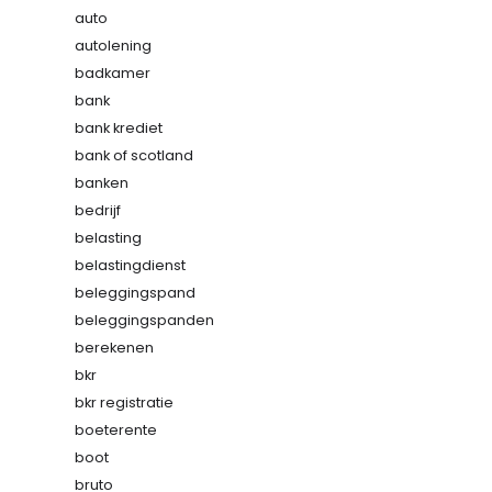
auto
autolening
badkamer
bank
bank krediet
bank of scotland
banken
bedrijf
belasting
belastingdienst
beleggingspand
beleggingspanden
berekenen
bkr
bkr registratie
boeterente
boot
bruto