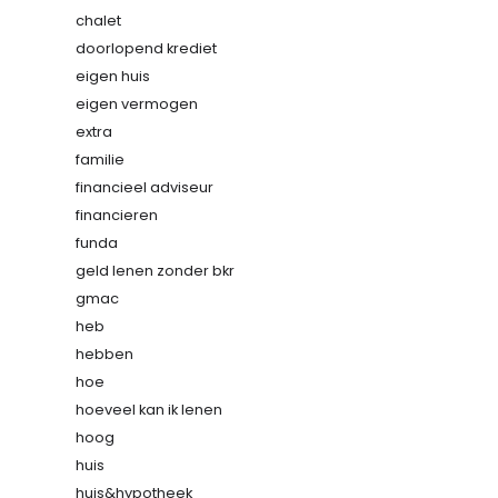
chalet
doorlopend krediet
eigen huis
eigen vermogen
extra
familie
financieel adviseur
financieren
funda
geld lenen zonder bkr
gmac
heb
hebben
hoe
hoeveel kan ik lenen
hoog
huis
huis&hypotheek