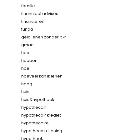
familie
financieel adviseur
financieren
funda
geld lenen zonder bkr
gmac
heb
hebben
hoe
hoeveel kan ik lenen
hoog
huis
huis&hypotheek
hypothecair
hypothecair krediet
hypothecaire
hypothecaire lening
hypotheek