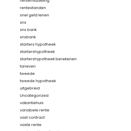
rentemiddeling
rentestanden
snel geld lenen
sns
sns bank
snsbank
starters hypotheek
startershypotheek
startershypotheek berekenen
tarieven
tweede
tweede hypotheek
uitgebreid
Uncategorized
vakantiehuis
variabele rente
vast contract
vaste rente