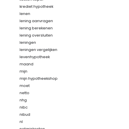
krediet hypotheek
lenen
lening aanvragen
lening berekenen
lening oversluiten
leningen
leningen vergelijken
levenhypotheek
maand
mijn
mijn hypotheekshop
moet
netto
nhg
nibc
nibud
nl
notariskosten