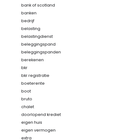
bank of scotland
banken
bedrijf
belasting
belastingdienst
beleggingspand
beleggingspanden
berekenen
bkr
bkr registratie
boeterente
boot
bruto
chalet
doorlopend krediet
eigen huis
eigen vermogen
extra