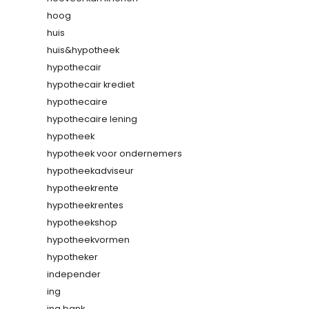
hoog
huis
huis&hypotheek
hypothecair
hypothecair krediet
hypothecaire
hypothecaire lening
hypotheek
hypotheek voor ondernemers
hypotheekadviseur
hypotheekrente
hypotheekrentes
hypotheekshop
hypotheekvormen
hypotheker
independer
ing
ing bank