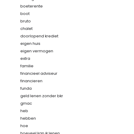
boeterente
boot
bruto
chalet
doorlopend krediet
eigen huis
eigen vermogen
extra
familie
financieel adviseur
financieren
funda
geld lenen zonder bkr
gmac
heb
hebben
hoe
hoeveel kan ik lenen