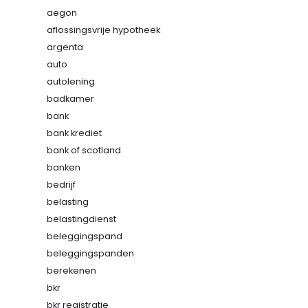
aegon
aflossingsvrije hypotheek
argenta
auto
autolening
badkamer
bank
bank krediet
bank of scotland
banken
bedrijf
belasting
belastingdienst
beleggingspand
beleggingspanden
berekenen
bkr
bkr registratie