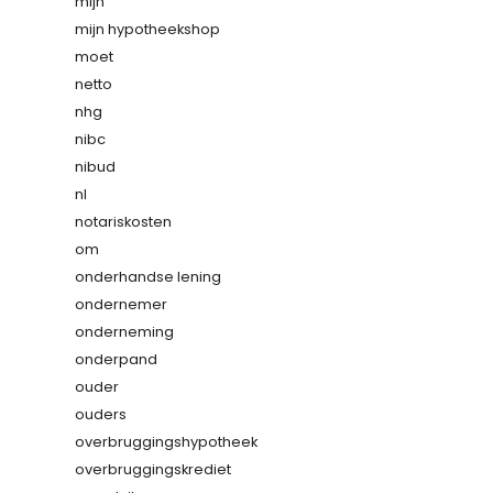
mijn
mijn hypotheekshop
moet
netto
nhg
nibc
nibud
nl
notariskosten
om
onderhandse lening
ondernemer
onderneming
onderpand
ouder
ouders
overbruggingshypotheek
overbruggingskrediet