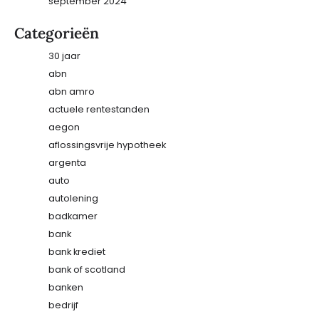
september 2024
Categorieën
30 jaar
abn
abn amro
actuele rentestanden
aegon
aflossingsvrije hypotheek
argenta
auto
autolening
badkamer
bank
bank krediet
bank of scotland
banken
bedrijf