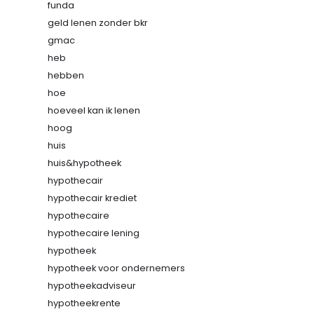
funda
geld lenen zonder bkr
gmac
heb
hebben
hoe
hoeveel kan ik lenen
hoog
huis
huis&hypotheek
hypothecair
hypothecair krediet
hypothecaire
hypothecaire lening
hypotheek
hypotheek voor ondernemers
hypotheekadviseur
hypotheekrente