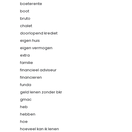
boeterente
boot
bruto
chalet
doorlopend krediet
eigen huis
eigen vermogen
extra
familie
financieel adviseur
financieren
funda
geld lenen zonder bkr
gmac
heb
hebben
hoe
hoeveel kan ik lenen