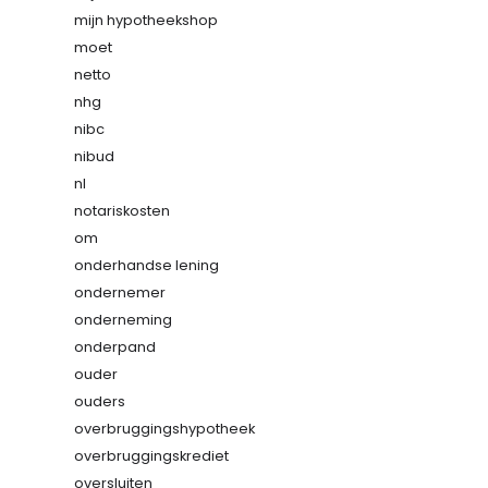
mijn hypotheekshop
moet
netto
nhg
nibc
nibud
nl
notariskosten
om
onderhandse lening
ondernemer
onderneming
onderpand
ouder
ouders
overbruggingshypotheek
overbruggingskrediet
oversluiten