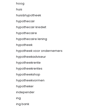
hoog
huis
huis&hypotheek
hypothecair
hypothecair krediet
hypothecaire
hypothecaire lening
hypotheek
hypotheek voor ondernemers
hypotheekadviseur
hypotheekrente
hypotheekrentes
hypotheekshop
hypotheekvormen
hypotheker
independer
ing
ing bank