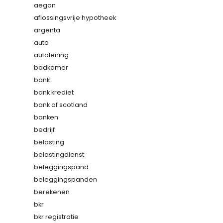
aegon
aflossingsvrije hypotheek
argenta
auto
autolening
badkamer
bank
bank krediet
bank of scotland
banken
bedrijf
belasting
belastingdienst
beleggingspand
beleggingspanden
berekenen
bkr
bkr registratie