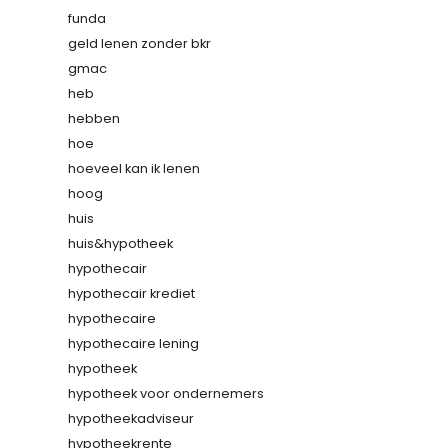
funda
geld lenen zonder bkr
gmac
heb
hebben
hoe
hoeveel kan ik lenen
hoog
huis
huis&hypotheek
hypothecair
hypothecair krediet
hypothecaire
hypothecaire lening
hypotheek
hypotheek voor ondernemers
hypotheekadviseur
hypotheekrente