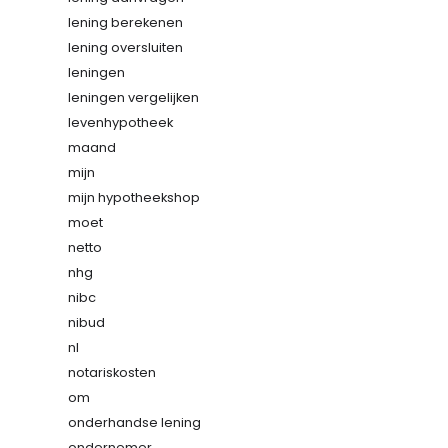
lening berekenen
lening oversluiten
leningen
leningen vergelijken
levenhypotheek
maand
mijn
mijn hypotheekshop
moet
netto
nhg
nibc
nibud
nl
notariskosten
om
onderhandse lening
ondernemer