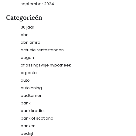
september 2024
Categorieën
30 jaar
abn
abn amro
actuele rentestanden
aegon
aflossingsvrije hypotheek
argenta
auto
autolening
badkamer
bank
bank krediet
bank of scotland
banken
bedrijf