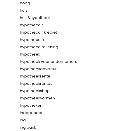
hoog
huis
huis&hypotheek
hypothecair
hypothecair krediet
hypothecaire
hypothecaire lening
hypotheek
hypotheek voor ondernemers
hypotheekadviseur
hypotheekrente
hypotheekrentes
hypotheekshop
hypotheekvormen
hypotheker
independer
ing
ing bank