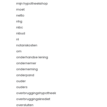
mijn hypotheekshop
moet
netto
nhg
nibc
nibud
nl
notariskosten
om
onderhandse lening
ondernemer
onderneming
onderpand
ouder
ouders
overbruggingshypotheek
overbruggingskrediet
oversluiten