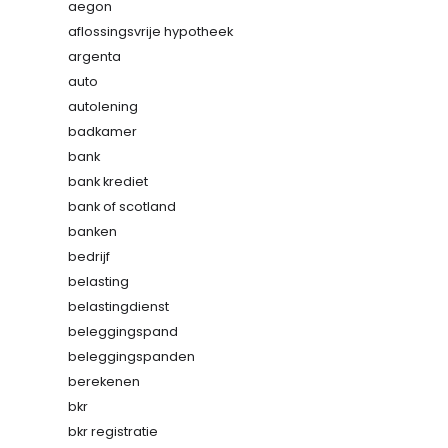
aegon
aflossingsvrije hypotheek
argenta
auto
autolening
badkamer
bank
bank krediet
bank of scotland
banken
bedrijf
belasting
belastingdienst
beleggingspand
beleggingspanden
berekenen
bkr
bkr registratie