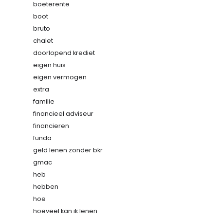
boeterente
boot
bruto
chalet
doorlopend krediet
eigen huis
eigen vermogen
extra
familie
financieel adviseur
financieren
funda
geld lenen zonder bkr
gmac
heb
hebben
hoe
hoeveel kan ik lenen