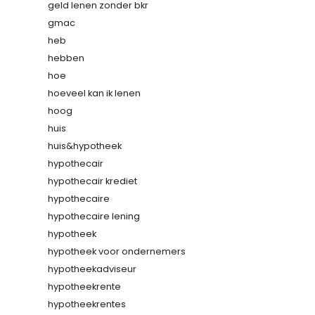
geld lenen zonder bkr
gmac
heb
hebben
hoe
hoeveel kan ik lenen
hoog
huis
huis&hypotheek
hypothecair
hypothecair krediet
hypothecaire
hypothecaire lening
hypotheek
hypotheek voor ondernemers
hypotheekadviseur
hypotheekrente
hypotheekrentes