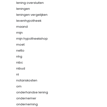
lening oversluiten
leningen
leningen vergelijken
levenhypotheek
maand
mijn
mijn hypotheekshop
moet
netto
nhg
nibc
nibud
nl
notariskosten
om
onderhandse lening
ondernemer
onderneming