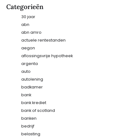
Categorieën
30 jaar
abn
abn amro
actuele rentestanden
aegon
aflossingsvrije hypotheek
argenta
auto
autolening
badkamer
bank
bank krediet
bank of scotland
banken
bedrijf
belasting