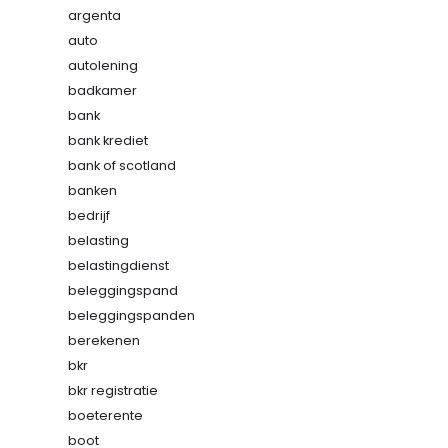
argenta
auto
autolening
badkamer
bank
bank krediet
bank of scotland
banken
bedrijf
belasting
belastingdienst
beleggingspand
beleggingspanden
berekenen
bkr
bkr registratie
boeterente
boot