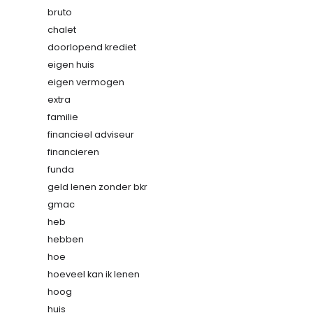
bruto
chalet
doorlopend krediet
eigen huis
eigen vermogen
extra
familie
financieel adviseur
financieren
funda
geld lenen zonder bkr
gmac
heb
hebben
hoe
hoeveel kan ik lenen
hoog
huis