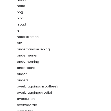
netto
nhg
nibc
nibud
nl
notariskosten
om
onderhandse lening
ondernemer
onderneming
onderpand
ouder
ouders
overbruggingshypotheek
overbruggingskrediet
oversluiten
overwaarde