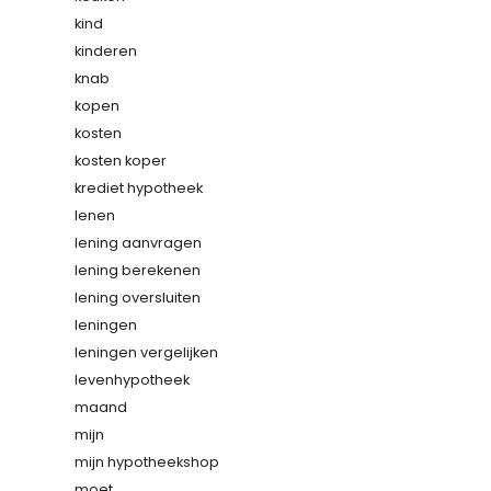
kind
kinderen
knab
kopen
kosten
kosten koper
krediet hypotheek
lenen
lening aanvragen
lening berekenen
lening oversluiten
leningen
leningen vergelijken
levenhypotheek
maand
mijn
mijn hypotheekshop
moet