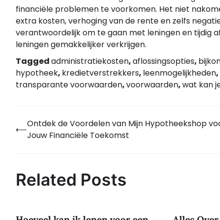
financiële problemen te voorkomen. Het niet nakome
extra kosten, verhoging van de rente en zelfs negati
verantwoordelijk om te gaan met leningen en tijdig af
leningen gemakkelijker verkrijgen.
Tagged
administratiekosten
,
aflossingsopties
,
bijk
hypotheek
,
kredietverstrekkers
,
leenmogelijkheden
,
transparante voorwaarden
,
voorwaarden
,
wat kan j
Ontdek de Voordelen van Mijn Hypotheekshop vo
Bericht
⟵
Jouw Financiële Toekomst
navigatie
Related Posts
Hoeveel kan ik lenen voor een
Alles Over