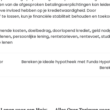
n van de afgesproken betalingsverplichtingen kan leide
eve invloed hebben op je kredietwaardigheid. Door
 te lossen, kun je financiële stabiliteit behouden en toek
omende kosten
,
doelbedrag
,
doorlopend krediet
,
geld nodi
lenen
,
persoonlijke lening
,
rentetarieven
,
rentevoet
,
stud
e lenen
or
Bereken je ideale hypotheek met Funda Hyp
Bere
 Lenen voor een Huis:
Alles Over Tarieven voor