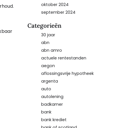
oktober 2024
erhoud.
september 2024
Categorieën
ikbaar
30 jaar
abn
abn amro
actuele rentestanden
aegon
aflossingsvrije hypotheek
argenta
auto
autolening
badkamer
bank
bank krediet
bank of scotland