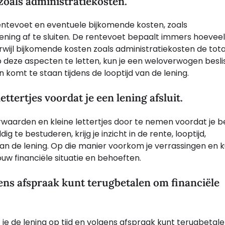
zoals administratiekosten.
entevoet en eventuele bijkomende kosten, zoals
ning af te sluiten. De rentevoet bepaalt immers hoeveel
erwijl bijkomende kosten zoals administratiekosten de tot
 deze aspecten te letten, kun je een weloverwogen besli
komt te staan tijdens de looptijd van de lening.
ttertjes voordat je een lening afsluit.
rwaarden en kleine lettertjes door te nemen voordat je be
g te bestuderen, krijg je inzicht in de rente, looptijd,
n de lening. Op die manier voorkom je verrassingen en k
uw financiële situatie en behoeften.
lgens afspraak kunt terugbetalen om financiële
 je de lening op tijd en volgens afspraak kunt terugbetal