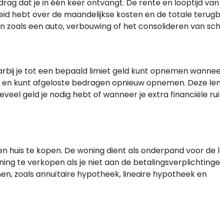
drag dat je in één keer ontvangt. De rente en looptijd van
eid hebt over de maandelijkse kosten en de totale terugb
 zoals een auto, verbouwing of het consolideren van sch
rbij je tot een bepaald limiet geld kunt opnemen wanneer 
 en kunt afgeloste bedragen opnieuw opnemen. Deze leni
eveel geld je nodig hebt of wanneer je extra financiële ru
n huis te kopen. De woning dient als onderpand voor de l
ng te verkopen als je niet aan de betalingsverplichting
en, zoals annuïtaire hypotheek, lineaire hypotheek en