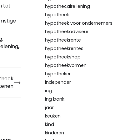
n tot
hypothecaire lening
hypotheek
omstige
hypotheek voor ondernemers
hypotheekadviseur
g
,
hypotheekrente
ielening
,
hypotheekrentes
hypotheekshop
hypotheekvormen
hypotheker
otheek
⟶
independer
kenen
ing
ing bank
jaar
keuken
kind
kinderen
 een