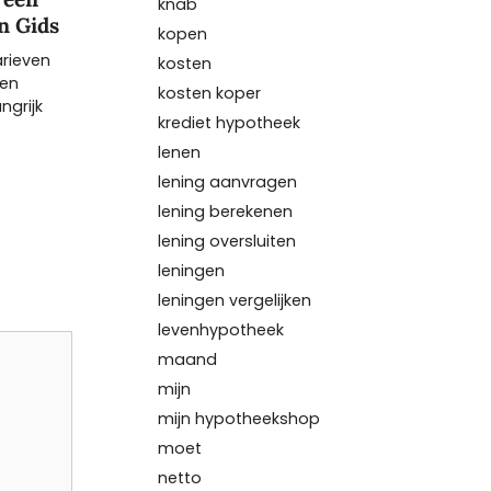
knab
n Gids
kopen
arieven
kosten
Een
kosten koper
ngrijk
krediet hypotheek
lenen
lening aanvragen
lening berekenen
lening oversluiten
leningen
leningen vergelijken
levenhypotheek
maand
mijn
mijn hypotheekshop
moet
netto