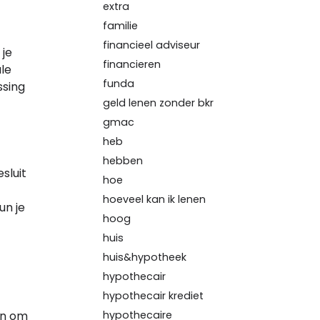
extra
familie
financieel adviseur
 je
financieren
ale
funda
ssing
geld lenen zonder bkr
gmac
heb
hebben
sluit
hoe
hoeveel kan ik lenen
un je
hoog
huis
huis&hypotheek
hypothecair
hypothecair krediet
en om
hypothecaire