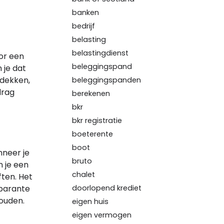
banken
bedrijf
belasting
belastingdienst
oor een
beleggingspand
 je dat
 dekken,
beleggingspanden
drag
berekenen
bkr
bkr registratie
boeterente
boot
nneer je
bruto
 je een
chalet
ften. Het
sparante
doorlopend krediet
houden.
eigen huis
eigen vermogen