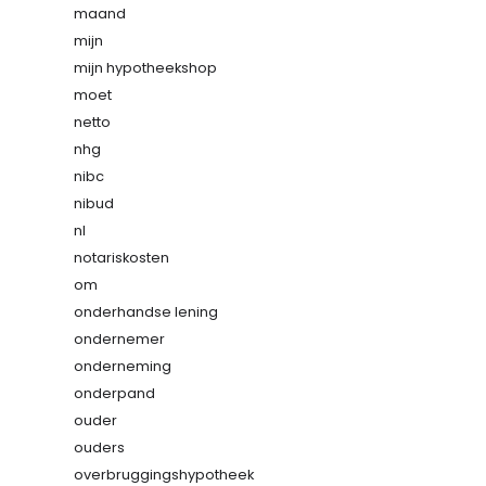
maand
mijn
mijn hypotheekshop
moet
netto
nhg
nibc
nibud
nl
notariskosten
om
onderhandse lening
ondernemer
onderneming
onderpand
ouder
ouders
overbruggingshypotheek