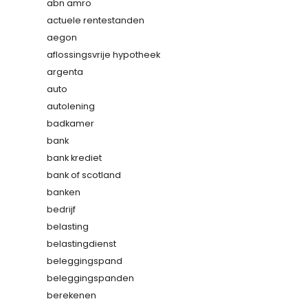
abn amro
actuele rentestanden
aegon
aflossingsvrije hypotheek
argenta
auto
autolening
badkamer
bank
bank krediet
bank of scotland
banken
bedrijf
belasting
belastingdienst
beleggingspand
beleggingspanden
berekenen