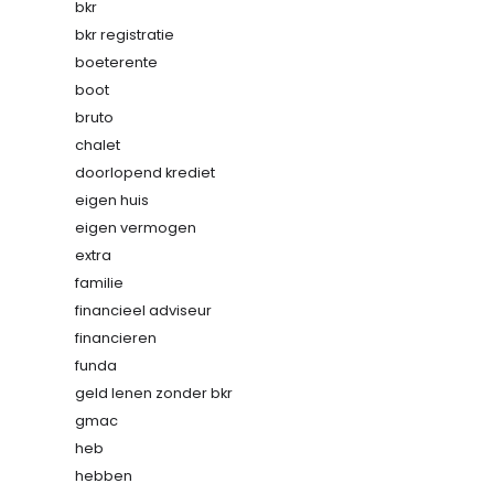
bkr
bkr registratie
boeterente
boot
bruto
chalet
doorlopend krediet
eigen huis
eigen vermogen
extra
familie
financieel adviseur
financieren
funda
geld lenen zonder bkr
gmac
heb
hebben