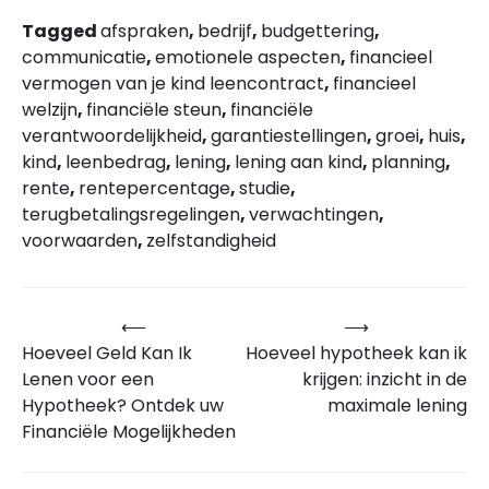
Tagged
afspraken
,
bedrijf
,
budgettering
,
communicatie
,
emotionele aspecten
,
financieel
vermogen van je kind leencontract
,
financieel
welzijn
,
financiële steun
,
financiële
verantwoordelijkheid
,
garantiestellingen
,
groei
,
huis
,
kind
,
leenbedrag
,
lening
,
lening aan kind
,
planning
,
rente
,
rentepercentage
,
studie
,
terugbetalingsregelingen
,
verwachtingen
,
voorwaarden
,
zelfstandigheid
⟵
⟶
Bericht
Hoeveel Geld Kan Ik
Hoeveel hypotheek kan ik
navigatie
Lenen voor een
krijgen: inzicht in de
Hypotheek? Ontdek uw
maximale lening
Financiële Mogelijkheden