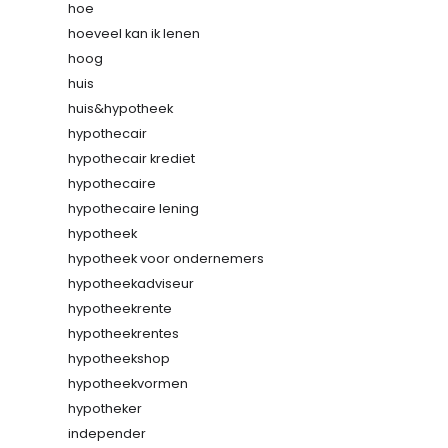
hoe
hoeveel kan ik lenen
hoog
huis
huis&hypotheek
hypothecair
hypothecair krediet
hypothecaire
hypothecaire lening
hypotheek
hypotheek voor ondernemers
hypotheekadviseur
hypotheekrente
hypotheekrentes
hypotheekshop
hypotheekvormen
hypotheker
independer