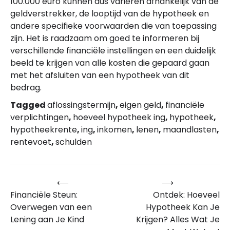
100.000 euro kunnen dus variëren afhankelijk van de
geldverstrekker, de looptijd van de hypotheek en
andere specifieke voorwaarden die van toepassing
zijn. Het is raadzaam om goed te informeren bij
verschillende financiële instellingen en een duidelijk
beeld te krijgen van alle kosten die gepaard gaan
met het afsluiten van een hypotheek van dit
bedrag.
Tagged
aflossingstermijn
,
eigen geld
,
financiële
verplichtingen
,
hoeveel hypotheek ing
,
hypotheek
,
hypotheekrente
,
ing
,
inkomen
,
lenen
,
maandlasten
,
rentevoet
,
schulden
⟵
⟶
Bericht
Financiële Steun:
Ontdek: Hoeveel
navigatie
Overwegen van een
Hypotheek Kan Je
Lening aan Je Kind
Krijgen? Alles Wat Je