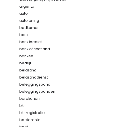
argenta
auto
autolening
badkamer
bank
bank krediet
bank of scotland
banken
bedrijf
belasting
belastingdienst
beleggingspand
beleggingspanden
berekenen
bkr
bkr registratie
boeterente
boot