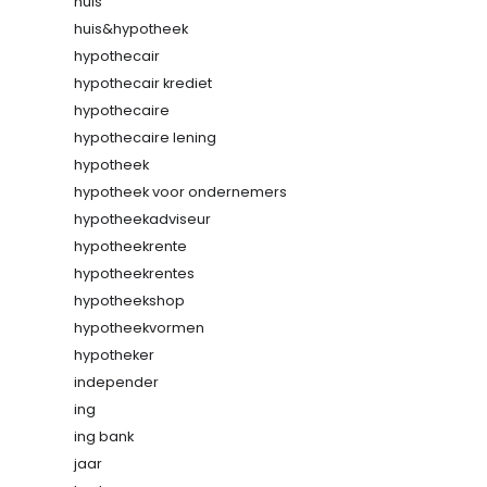
huis
huis&hypotheek
hypothecair
hypothecair krediet
hypothecaire
hypothecaire lening
hypotheek
hypotheek voor ondernemers
hypotheekadviseur
hypotheekrente
hypotheekrentes
hypotheekshop
hypotheekvormen
hypotheker
independer
ing
ing bank
jaar