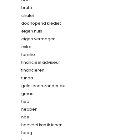
bruto
chalet
doorlopend krediet
eigen huis
eigen vermogen
extra
familie
financieel adviseur
financieren
funda
geld lenen zonder bkr
gmac
heb
hebben
hoe
hoeveel kan ik lenen
hoog