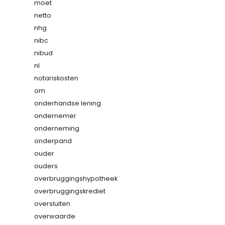
moet
netto
nhg
nibc
nibud
nl
notariskosten
om
onderhandse lening
ondernemer
onderneming
onderpand
ouder
ouders
overbruggingshypotheek
overbruggingskrediet
oversluiten
overwaarde