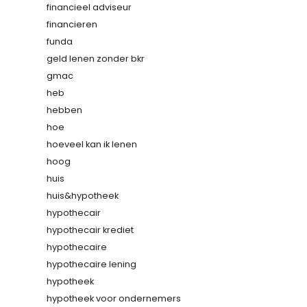
financieel adviseur
financieren
funda
geld lenen zonder bkr
gmac
heb
hebben
hoe
hoeveel kan ik lenen
hoog
huis
huis&hypotheek
hypothecair
hypothecair krediet
hypothecaire
hypothecaire lening
hypotheek
hypotheek voor ondernemers