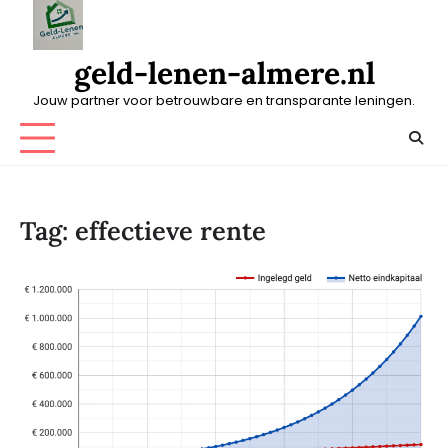
Skip
to
content
geld-lenen-almere.nl
Jouw partner voor betrouwbare en transparante leningen.
Tag:
effectieve rente