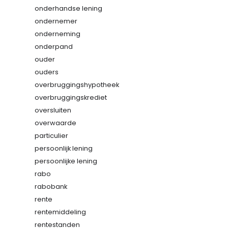
onderhandse lening
ondernemer
onderneming
onderpand
ouder
ouders
overbruggingshypotheek
overbruggingskrediet
oversluiten
overwaarde
particulier
persoonlijk lening
persoonlijke lening
rabo
rabobank
rente
rentemiddeling
rentestanden