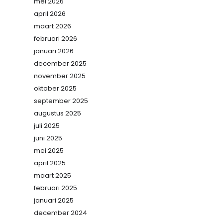
mei 2026
april 2026
maart 2026
februari 2026
januari 2026
december 2025
november 2025
oktober 2025
september 2025
augustus 2025
juli 2025
juni 2025
mei 2025
april 2025
maart 2025
februari 2025
januari 2025
december 2024