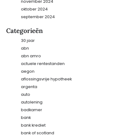
november 2024
oktober 2024
september 2024
Categorieën
30 jaar
abn
abn amro
actuele rentestanden
aegon
aflossingsvrije hypotheek
argenta
auto
autolening
badkamer
bank
bank krediet
bank of scotland