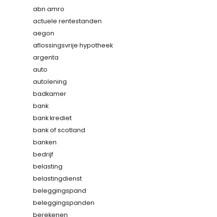
abn amro
actuele rentestanden
aegon
aflossingsvrije hypotheek
argenta
auto
autolening
badkamer
bank
bank krediet
bank of scotland
banken
bedrijf
belasting
belastingdienst
beleggingspand
beleggingspanden
berekenen