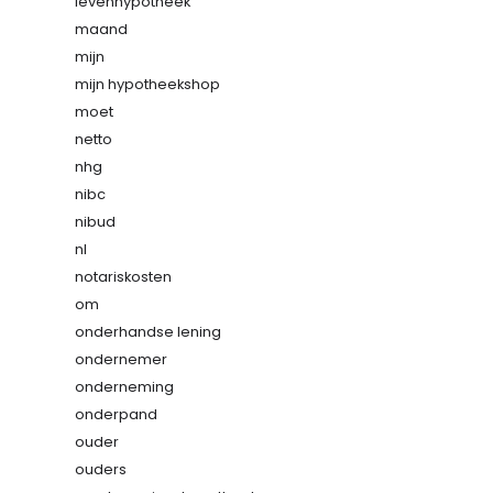
levenhypotheek
maand
mijn
mijn hypotheekshop
moet
netto
nhg
nibc
nibud
nl
notariskosten
om
onderhandse lening
ondernemer
onderneming
onderpand
ouder
ouders