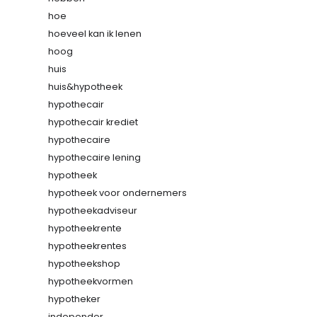
hoe
hoeveel kan ik lenen
hoog
huis
huis&hypotheek
hypothecair
hypothecair krediet
hypothecaire
hypothecaire lening
hypotheek
hypotheek voor ondernemers
hypotheekadviseur
hypotheekrente
hypotheekrentes
hypotheekshop
hypotheekvormen
hypotheker
independer