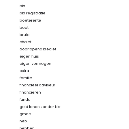
bkr
bkr registratie
boeterente
boot
bruto
chalet
doorlopend krediet
eigen huis
eigen vermogen
extra
familie
financieel adviseur
financieren
funda
geld lenen zonder bkr
gmac
heb
hebben