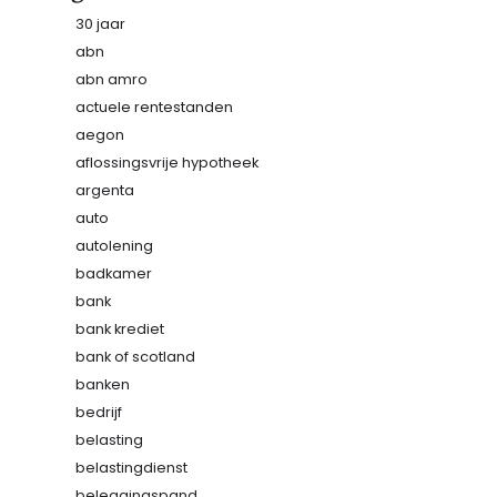
30 jaar
abn
abn amro
actuele rentestanden
aegon
aflossingsvrije hypotheek
argenta
auto
autolening
badkamer
bank
bank krediet
bank of scotland
banken
bedrijf
belasting
belastingdienst
beleggingspand