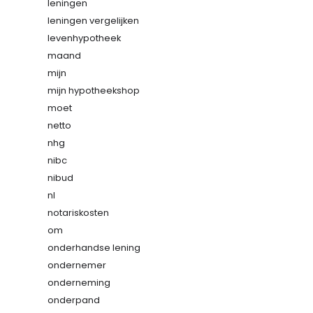
leningen
leningen vergelijken
levenhypotheek
maand
mijn
mijn hypotheekshop
moet
netto
nhg
nibc
nibud
nl
notariskosten
om
onderhandse lening
ondernemer
onderneming
onderpand