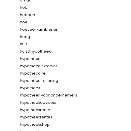
gmac
heb
hebben
hoe
hoeveel kan ik lenen
hoog
huis
huis&hypotheek
hypothecair
hypothecair krediet
hypothecaire
hypothecaire lening
hypotheek
hypotheek voor ondernemers
hypotheekadviseur
hypotheekrente
hypotheekrentes
hypotheekshop