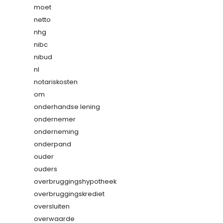
moet
netto
nhg
nibc
nibud
nl
notariskosten
om
onderhandse lening
ondernemer
onderneming
onderpand
ouder
ouders
overbruggingshypotheek
overbruggingskrediet
oversluiten
overwaarde