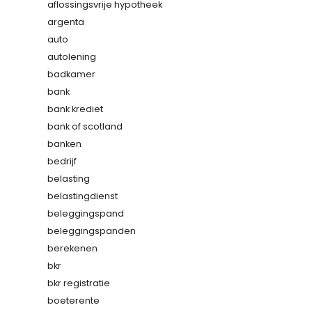
aflossingsvrije hypotheek
argenta
auto
autolening
badkamer
bank
bank krediet
bank of scotland
banken
bedrijf
belasting
belastingdienst
beleggingspand
beleggingspanden
berekenen
bkr
bkr registratie
boeterente