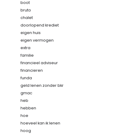
boot
bruto
chalet
doorlopend krediet
eigen huis
eigen vermogen
extra
familie
financieel adviseur
financieren
funda
geld lenen zonder bkr
gmac
heb
hebben
hoe
hoeveel kan ik lenen
hoog