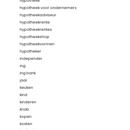
hypotheek
hypotheek voor ondernemers
hypotheekadviseur
hypotheekrente
hypotheekrentes
hypotheekshop
hypotheekvormen
hypotheker
independer
ing
ing bank
jaar
keuken
kind
kinderen
knab
kopen
kosten