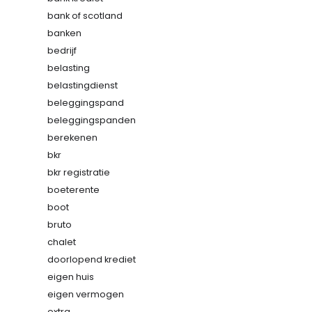
bank of scotland
banken
bedrijf
belasting
belastingdienst
beleggingspand
beleggingspanden
berekenen
bkr
bkr registratie
boeterente
boot
bruto
chalet
doorlopend krediet
eigen huis
eigen vermogen
extra