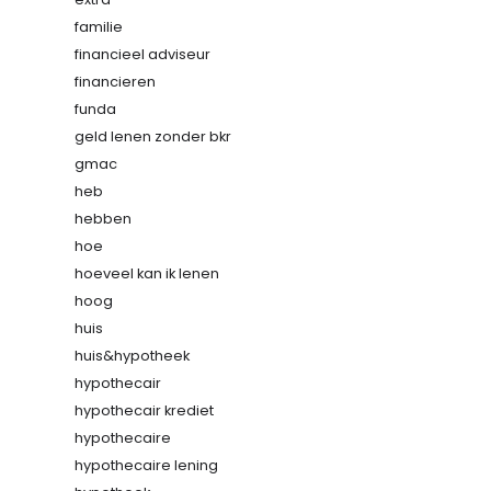
familie
financieel adviseur
financieren
funda
geld lenen zonder bkr
gmac
heb
hebben
hoe
hoeveel kan ik lenen
hoog
huis
huis&hypotheek
hypothecair
hypothecair krediet
hypothecaire
hypothecaire lening