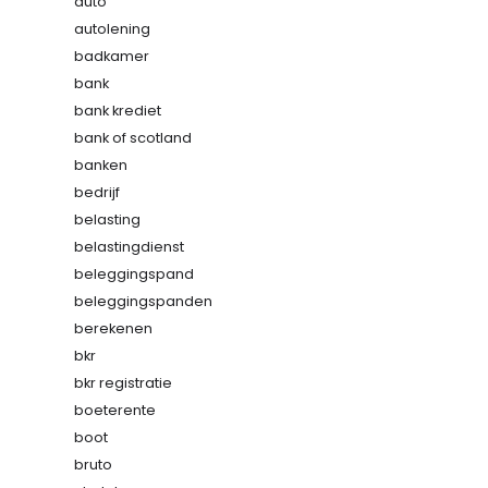
auto
autolening
badkamer
bank
bank krediet
bank of scotland
banken
bedrijf
belasting
belastingdienst
beleggingspand
beleggingspanden
berekenen
bkr
bkr registratie
boeterente
boot
bruto