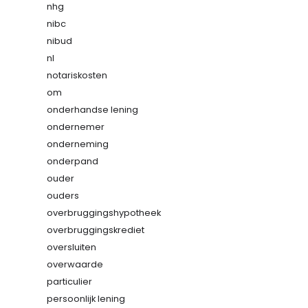
nhg
nibc
nibud
nl
notariskosten
om
onderhandse lening
ondernemer
onderneming
onderpand
ouder
ouders
overbruggingshypotheek
overbruggingskrediet
oversluiten
overwaarde
particulier
persoonlijk lening