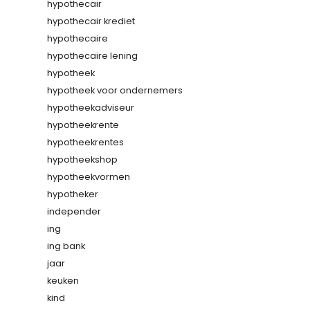
hypothecair
hypothecair krediet
hypothecaire
hypothecaire lening
hypotheek
hypotheek voor ondernemers
hypotheekadviseur
hypotheekrente
hypotheekrentes
hypotheekshop
hypotheekvormen
hypotheker
independer
ing
ing bank
jaar
keuken
kind