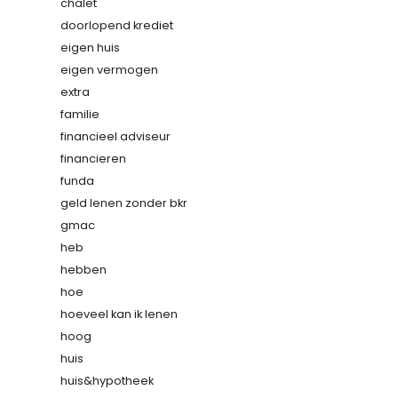
chalet
doorlopend krediet
eigen huis
eigen vermogen
extra
familie
financieel adviseur
financieren
funda
geld lenen zonder bkr
gmac
heb
hebben
hoe
hoeveel kan ik lenen
hoog
huis
huis&hypotheek