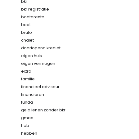
bkr
bkr registratie
boeterente
boot
bruto
chalet
doorlopend krediet
eigen huis
eigen vermogen
extra
familie
financieel adviseur
financieren
funda
geld lenen zonder bkr
gmac
heb
hebben