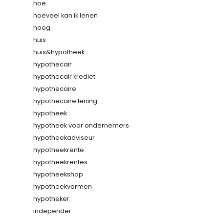
hoe
hoeveel kan ik lenen
hoog
huis
huis&hypotheek
hypothecair
hypothecair krediet
hypothecaire
hypothecaire lening
hypotheek
hypotheek voor ondernemers
hypotheekadviseur
hypotheekrente
hypotheekrentes
hypotheekshop
hypotheekvormen
hypotheker
independer