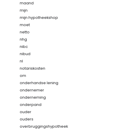
maand
mijn
mijn hypotheekshop
moet
netto
nhg
nibc
nibud
nl
notariskosten
om
onderhandse lening
ondernemer
onderneming
onderpand
ouder
ouders
overbruggingshypotheek