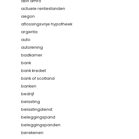
abn amro
actuele rentestanden
aegon
aflossingsvrije hypotheek
argenta
auto
autolening
badkamer
bank
bank krediet
bank of scotland
banken
bedrijf
belasting
belastingdienst
beleggingspand
beleggingspanden
berekenen