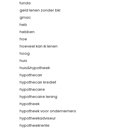
funda
geld lenen zonder bkr
gmac
heb
hebben
hoe
hoeveel kan ik lenen
hoog
huis
huis&hypotheek
hypothecair
hypothecair krediet
hypothecaire
hypothecaire lening
hypotheek
hypotheek voor ondernemers
hypotheekadviseur
hypotheekrente