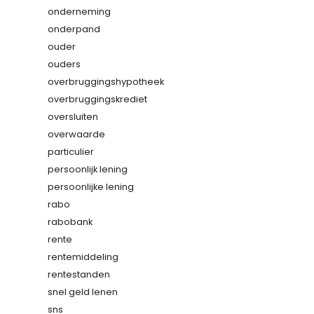
onderneming
onderpand
ouder
ouders
overbruggingshypotheek
overbruggingskrediet
oversluiten
overwaarde
particulier
persoonlijk lening
persoonlijke lening
rabo
rabobank
rente
rentemiddeling
rentestanden
snel geld lenen
sns