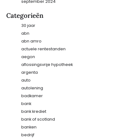
september 2024
Categorieën
30 jaar
abn
abn amro
actuele rentestanden
aegon
aflossingsvrije hypotheek
argenta
auto
autolening
badkamer
bank
bank krediet
bank of scotland
banken
bedrijf