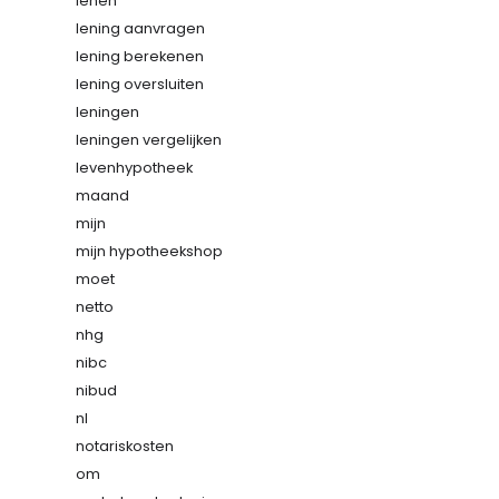
lenen
lening aanvragen
lening berekenen
lening oversluiten
leningen
leningen vergelijken
levenhypotheek
maand
mijn
mijn hypotheekshop
moet
netto
nhg
nibc
nibud
nl
notariskosten
om