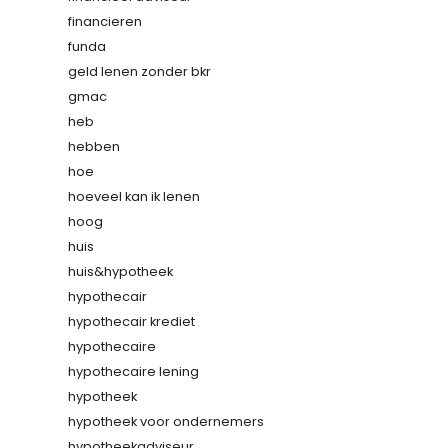
financieren
funda
geld lenen zonder bkr
gmac
heb
hebben
hoe
hoeveel kan ik lenen
hoog
huis
huis&hypotheek
hypothecair
hypothecair krediet
hypothecaire
hypothecaire lening
hypotheek
hypotheek voor ondernemers
hypotheekadviseur