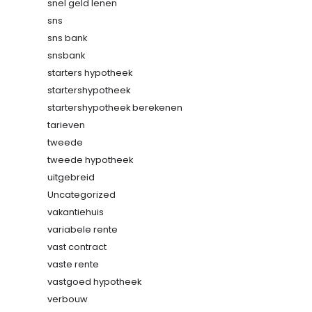
snel geld lenen
sns
sns bank
snsbank
starters hypotheek
startershypotheek
startershypotheek berekenen
tarieven
tweede
tweede hypotheek
uitgebreid
Uncategorized
vakantiehuis
variabele rente
vast contract
vaste rente
vastgoed hypotheek
verbouw