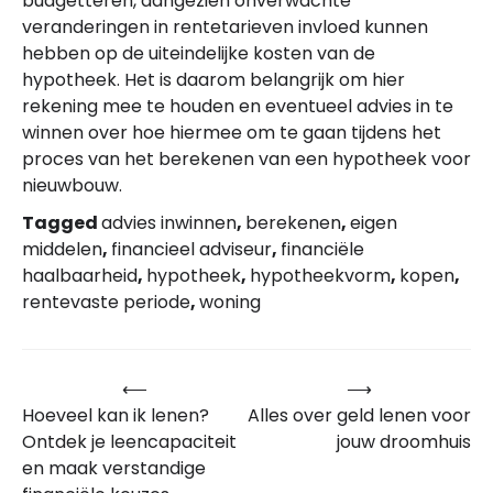
budgetteren, aangezien onverwachte
veranderingen in rentetarieven invloed kunnen
hebben op de uiteindelijke kosten van de
hypotheek. Het is daarom belangrijk om hier
rekening mee te houden en eventueel advies in te
winnen over hoe hiermee om te gaan tijdens het
proces van het berekenen van een hypotheek voor
nieuwbouw.
Tagged
advies inwinnen
,
berekenen
,
eigen
middelen
,
financieel adviseur
,
financiële
haalbaarheid
,
hypotheek
,
hypotheekvorm
,
kopen
,
rentevaste periode
,
woning
⟵
⟶
Bericht
Hoeveel kan ik lenen?
Alles over geld lenen voor
navigatie
Ontdek je leencapaciteit
jouw droomhuis
en maak verstandige