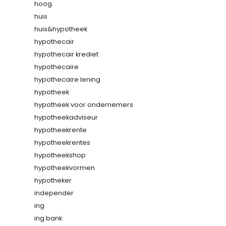
hoog
huis
huis&hypotheek
hypothecair
hypothecair krediet
hypothecaire
hypothecaire lening
hypotheek
hypotheek voor ondernemers
hypotheekadviseur
hypotheekrente
hypotheekrentes
hypotheekshop
hypotheekvormen
hypotheker
independer
ing
ing bank