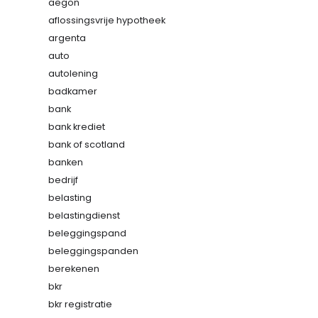
aegon
aflossingsvrije hypotheek
argenta
auto
autolening
badkamer
bank
bank krediet
bank of scotland
banken
bedrijf
belasting
belastingdienst
beleggingspand
beleggingspanden
berekenen
bkr
bkr registratie