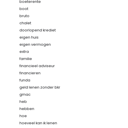
boeterente
boot
bruto
chalet
doorlopend krediet
eigen huis
eigen vermogen
extra
familie
financieel adviseur
financieren
funda
geld lenen zonder bkr
gmac
heb
hebben
hoe
hoeveel kan ik lenen