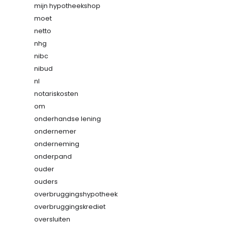
mijn hypotheekshop
moet
netto
nhg
nibc
nibud
nl
notariskosten
om
onderhandse lening
ondernemer
onderneming
onderpand
ouder
ouders
overbruggingshypotheek
overbruggingskrediet
oversluiten