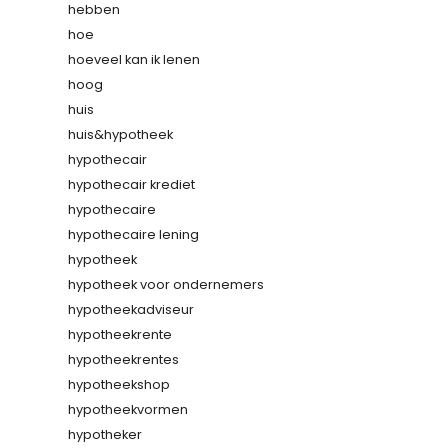
hebben
hoe
hoeveel kan ik lenen
hoog
huis
huis&hypotheek
hypothecair
hypothecair krediet
hypothecaire
hypothecaire lening
hypotheek
hypotheek voor ondernemers
hypotheekadviseur
hypotheekrente
hypotheekrentes
hypotheekshop
hypotheekvormen
hypotheker