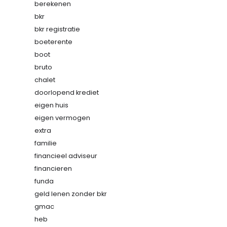
berekenen
bkr
bkr registratie
boeterente
boot
bruto
chalet
doorlopend krediet
eigen huis
eigen vermogen
extra
familie
financieel adviseur
financieren
funda
geld lenen zonder bkr
gmac
heb