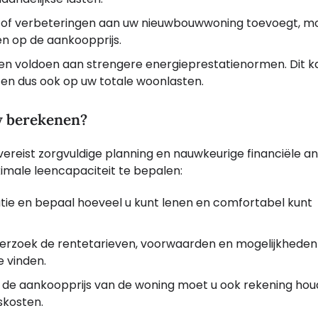
s of verbeteringen aan uw nieuwbouwwoning toevoegt, m
en op de aankoopprijs.
voldoen aan strengere energieprestatienormen. Dit k
en dus ook op uw totale woonlasten.
w berekenen?
eist zorgvuldige planning en nauwkeurige financiële an
ximale leencapaciteit te bepalen:
atie en bepaal hoeveel u kunt lenen en comfortabel kunt
rzoek de rentetarieven, voorwaarden en mogelijkheden 
e vinden.
 de aankoopprijs van de woning moet u ook rekening ho
skosten.