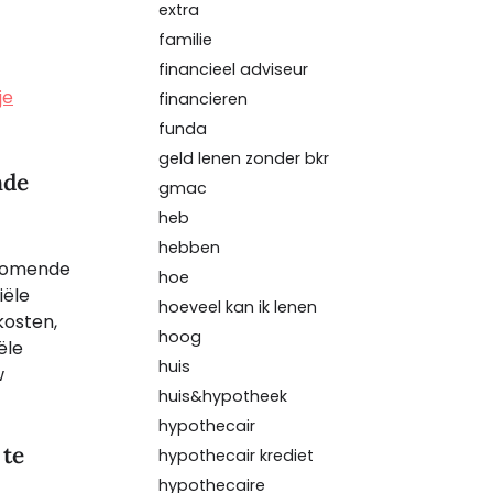
extra
familie
financieel adviseur
je
financieren
funda
geld lenen zonder bkr
nde
gmac
heb
hebben
jkomende
hoe
iële
hoeveel kan ik lenen
kosten,
hoog
ële
huis
w
huis&hypotheek
hypothecair
 te
hypothecair krediet
hypothecaire