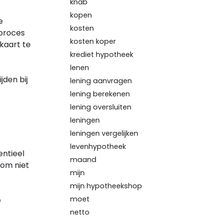
knab
kopen
e
kosten
 proces
kosten koper
kaart te
krediet hypotheek
lenen
den bij
lening aanvragen
lening berekenen
lening oversluiten
leningen
leningen vergelijken
levenhypotheek
entieel
maand
 om niet
mijn
mijn hypotheekshop
moet
e
netto