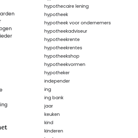
hypothecaire lening
aarden
hypotheek
r
hypotheek voor ondernemers
wogen
hypotheekadviseur
ieder
hypotheekrente
hypotheekrentes
hypotheekshop
hypotheekvormen
hypotheker
independer
ing
e
ing bank
ing
jaar
keuken
kind
het
kinderen