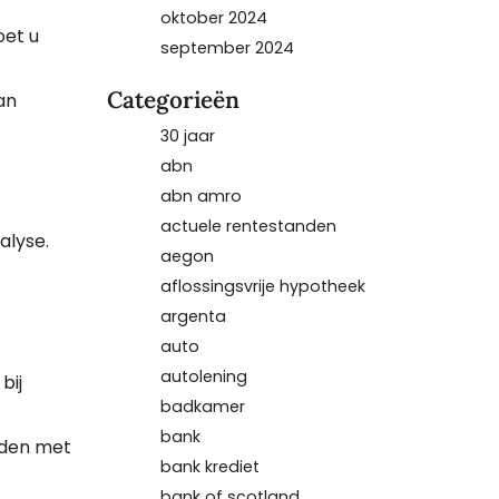
oktober 2024
oet u
september 2024
Categorieën
an
30 jaar
abn
abn amro
actuele rentestanden
alyse.
aegon
aflossingsvrije hypotheek
argenta
auto
autolening
bij
badkamer
bank
uden met
bank krediet
bank of scotland