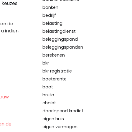
e keuzes
banken
bedrijf
belasting
wen de
u indien
belastingdienst
beleggingspand
beleggingspanden
berekenen
bkr
bkr registratie
boeterente
boot
bruto
jouw
chalet
doorlopend krediet
eigen huis
an de
eigen vermogen